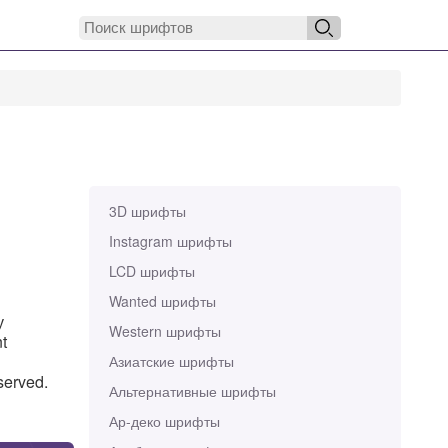
3D шрифты
Instagram шрифты
LCD шрифты
Wanted шрифты
у
Western шрифты
t
Азиатские шрифты
served.
Альтернативные шрифты
Ар-деко шрифты