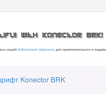
iful with Konector BRK!
вшись нашей
библиотекой эффектов
, для привлекательного и индив
шрифт Konector BRK