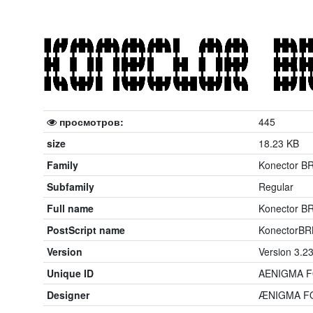
просмотров:
445
size
18.23 KB
Family
Konector B
Subfamily
Regular
Full name
Konector B
PostScript name
KonectorBR
Version
Version 3.2
Unique ID
AENIGMA F
Designer
ÆNIGMA FON