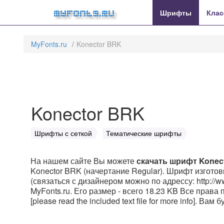
MyFonts.ru
Шрифты
Клас
MyFonts.ru
Konector BRK
Konector BRK
Шрифты с сеткой
Тематические шрифты
На нашем сайте Вы можете
скачать шрифт Konec
Konector BRK (начертание Regular). Шрифт изгот
(связаться с дизайнером можно по адрессу: http://
MyFonts.ru. Его размер - всего 18.23 KB Все права
[please read the included text file for more info]. В