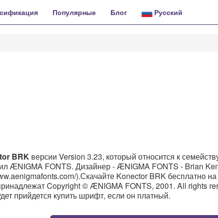
сификация
Популярные
Блог
Русский
tor BRK
версии Version 3.23, который относится к семейств
овил ÆNIGMA FONTS. Дизайнер - ÆNIGMA FONTS - Brian Ken
www.aenigmafonts.com/).Скачайте Konector BRK бесплатно на
 принадлежат Copyright © ÆNIGMA FONTS, 2001. All rights re
ам будет прийдется купить шрифт, если он платный.