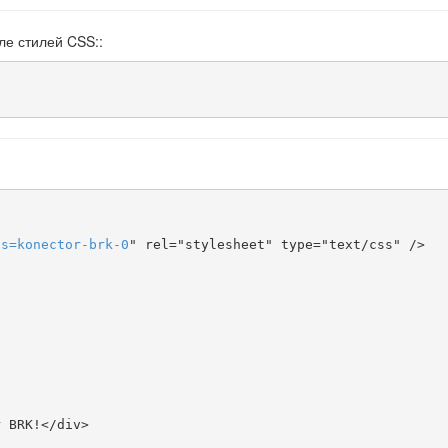
ле стилей CSS::
ts
=
konector-brk-0
" rel="stylesheet" type="text/css" />
