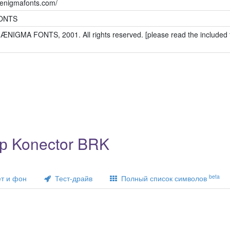
aenigmafonts.com/
ONTS
ÆNIGMA FONTS, 2001. All rights reserved. [please read the included te
р Konector BRK
beta
т и фон
Тест-драйв
Полный список символов