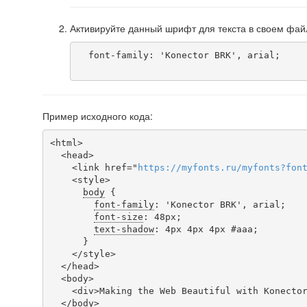
Активируйте данный шрифт для текста в своем фай
  font-family: 'Konector BRK', arial;

Пример исходного кода:
<html>

  <head>

    <link href="
https
://
myfonts
.
ru
/
myfonts
?
fon
    <style>

body
 {

font-family
: 'Konector BRK', arial;

font-size
: 48px;

text-shadow
: 4px 4px 4px #aaa;

      }

    </style>

  </head>

  <body>

    <div>Making the Web Beautiful with Konector BRK!</div>

  </body>
