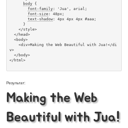
body
 {

font-family
: 'Jua', arial;

font-size
: 48px;

text-shadow
: 4px 4px 4px #aaa;

      }

    </style>

  </head>

  <body>

    <div>Making the Web Beautiful with Jua!</di
v>

  </body>

</html>

Результат:
Making the Web
Beautiful with Jua!