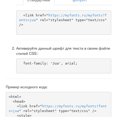
  <link href="
https
://
myfonts
.
ru
/
myfonts
?
f
onts
=
jua
" rel="stylesheet" type="text/css" 
/>

Активируйте данный шрифт для текста в своем файле
стилей CSS::
  font-family: 'Jua', arial;

Пример исходного кода:
<html>

  <head>

    <link href="
https
://
myfonts
.
ru
/
myfonts
?
font
s
=
jua
" rel="stylesheet" type="text/css" />

    <style>
