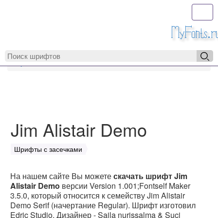
Toggl
MyFonts.r
MyFonts.ru
Jim Alistair Demo
Jim Alistair Demo
Шрифты с засечками
На нашем сайте Вы можете
скачать шрифт Jim
Alistair Demo
версии Version 1.001;Fontself Maker
3.5.0, который относится к семейству Jim Alistair
Demo Serif (начертание Regular). Шрифт изготовил
Edric Studio. Дизайнер - Saila nurissalma & Suci