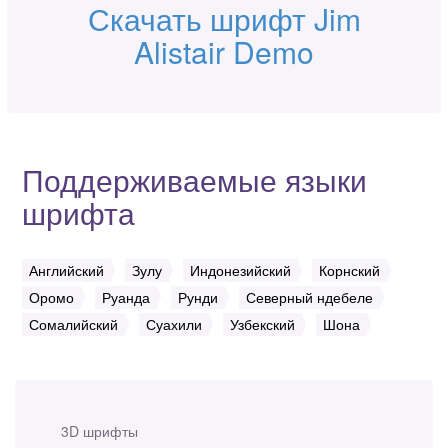
Скачать шрифт Jim
Alistair Demo
Поддерживаемые языки
шрифта
Английский
Зулу
Индонезийский
Корнский
Оромо
Руанда
Рунди
Северный ндебеле
Сомалийский
Суахили
Узбекский
Шона
3D шрифты