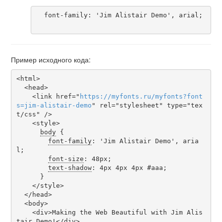
  font-family: 'Jim Alistair Demo', arial;

Пример исходного кода:
<html>

  <head>

    <link href="
https
://
myfonts
.
ru
/
myfonts
?
font
s
=
jim-alistair-demo
" rel="stylesheet" type="tex
t/css" />

    <style>

body
 {

font-family
: 'Jim Alistair Demo', aria
l;

font-size
: 48px;

text-shadow
: 4px 4px 4px #aaa;

      }

    </style>

  </head>

  <body>

    <div>Making the Web Beautiful with Jim Alis
tair Demo!</div>
