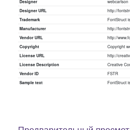
Designer
webcarlson
Designer URL
http://fonts
Trademark
FontStruct 
Manufacturer
http://fonts
Vendor URL
http://www.
Copyright
Copyright w
License URL
http://creat
License Description
Creative Co
Vendor ID
FSTR
Sample text
FontStruct 
Предварительный просмотр