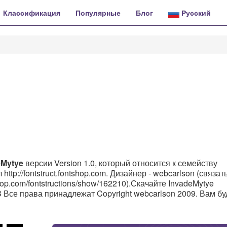
Классификация
Популярные
Блог
Русский
eMytye
версии Version 1.0, который относится к семейству
ttp://fontstruct.fontshop.com. Дизайнер - webcarlson (связат
shop.com/fontstructions/show/162210).Скачайте InvadeMytye
KB Все права принадлежат Copyright webcarlson 2009. Вам бу