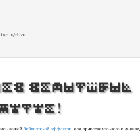
Web Beautiful
Mytye!
вшись нашей
библиотекой эффектов
, для привлекательного и индив