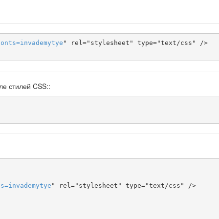
fonts
=
invademytye
" rel="stylesheet" type="text/css" />

ле стилей CSS::
ts
=
invademytye
" rel="stylesheet" type="text/css" />
