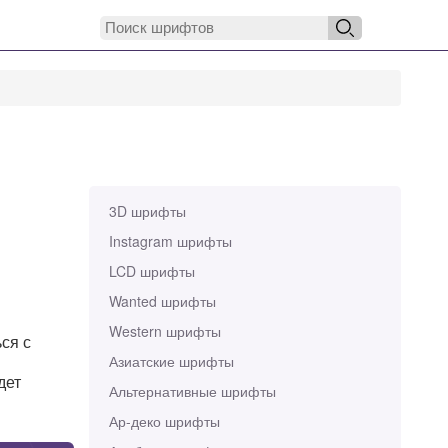
3D шрифты
Instagram шрифты
LCD шрифты
Wanted шрифты
Western шрифты
ься с
Азиатские шрифты
дет
Альтернативные шрифты
Ар-деко шрифты