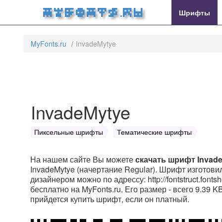
Шрифты
MyFonts.ru
MyFonts.ru
InvadeMytye
InvadeMytye
Пиксельные шрифты
Тематические шрифты
На нашем сайте Вы можете
скачать шрифт Invad
InvadeMytye (начертание Regular). Шрифт изготовил h
дизайнером можно по адрессу: http://fontstruct.font
бесплатно на MyFonts.ru. Его размер - всего 9.39 
прийдется купить шрифт, если он платный.