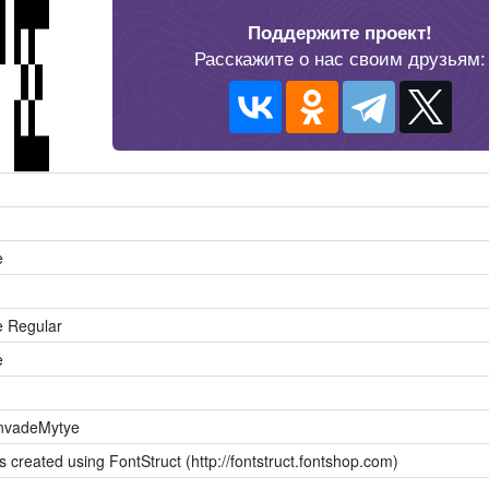
Поддержите проект!
Расскажите о нас своим друзьям:
e
e Regular
e
InvadeMytye
s created using FontStruct (http://fontstruct.fontshop.com)