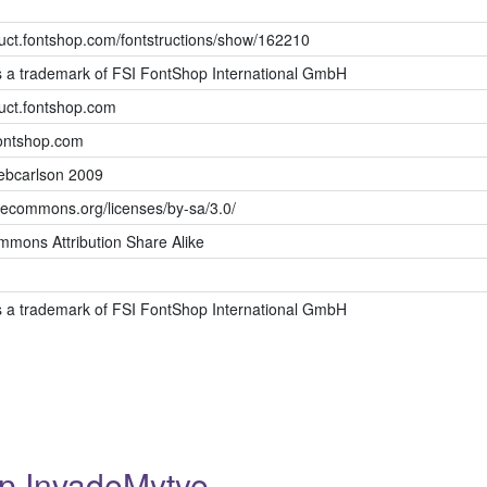
truct.fontshop.com/fontstructions/show/162210
is a trademark of FSI FontShop International GmbH
truct.fontshop.com
fontshop.com
ebcarlson 2009
ivecommons.org/licenses/by-sa/3.0/
mmons Attribution Share Alike
is a trademark of FSI FontShop International GmbH
 InvadeMytye