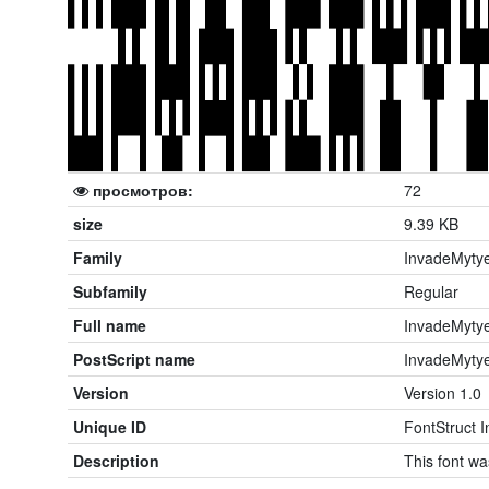
просмотров:
72
size
9.39 KB
Family
InvadeMyty
Subfamily
Regular
Full name
InvadeMyty
PostScript name
InvadeMyty
Version
Version 1.0
Unique ID
FontStruct 
Description
This font wa