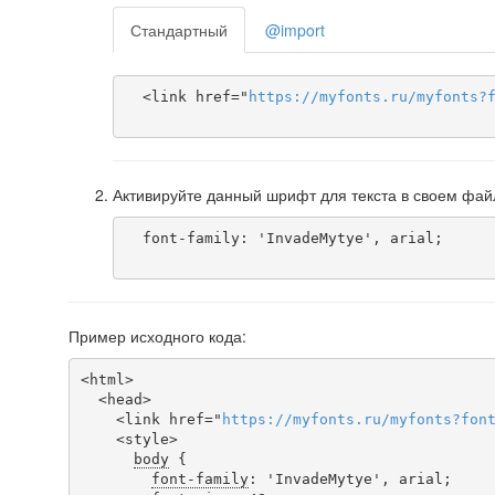
Стандартный
@import
  <link href="
https
://
myfonts
.
ru
/
myfonts
?
Активируйте данный шрифт для текста в своем фай
  font-family: 'InvadeMytye', arial;

Пример исходного кода:
<html>

  <head>

    <link href="
https
://
myfonts
.
ru
/
myfonts
?
fon
    <style>

body
 {

font-family
: 'InvadeMytye', arial;
