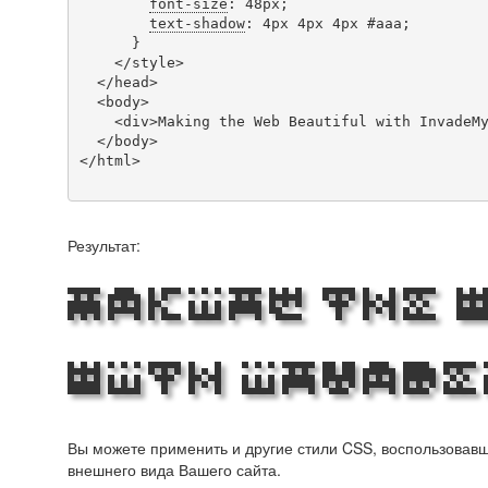
font-size
: 48px;

text-shadow
: 4px 4px 4px #aaa;

      }

    </style>

  </head>

  <body>

    <div>Making the Web Beautiful with InvadeMytye!</div>

  </body>

</html>

Результат:
Making the 
with Invade
Вы можете применить и другие стили CSS, воспользова
внешнего вида Вашего сайта.