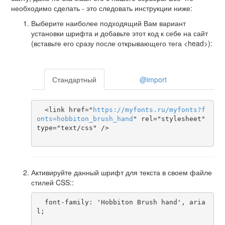
необходимо сделать - это следовать инструкции ниже:
Выберите наиболее подходящий Вам вариант
установки шрифта и добавьте этот код к себе на сайт
(вставьте его сразу после открывающего тега <head>):
Стандартный
@import
  <link href="
https
://
myfonts
.
ru
/
myfonts
?
f
onts
=
hobbiton_brush_hand
" rel="stylesheet" 
type="text/css" />

Активируйте данный шрифт для текста в своем файле
стилей CSS::
  font-family: 'Hobbiton Brush hand', aria
l;
