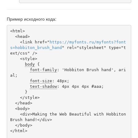
Пример исходного кода:
<html>

  <head>

    <link href="
https
://
myfonts
.
ru
/
myfonts
?
font
s
=
hobbiton_brush_hand
" rel="stylesheet" type="t
ext/css" />

    <style>

body
 {

font-family
: 'Hobbiton Brush hand', ari
al;

font-size
: 48px;

text-shadow
: 4px 4px 4px #aaa;

      }

    </style>

  </head>

  <body>

    <div>Making the Web Beautiful with Hobbiton 
Brush hand!</div>

  </body>

</html>
