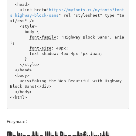
  <head>

    <link href="
https
://
myfonts
.
ru
/
myfonts
?
font
s
=
highway-block-sans
" rel="stylesheet" type="te
xt/css" />

    <style>

body
 {

font-family
: 'Highway Block Sans', aria
l;

font-size
: 48px;

text-shadow
: 4px 4px 4px #aaa;

      }

    </style>

  </head>

  <body>

    <div>Making the Web Beautiful with Highway 
Block Sans!</div>

  </body>

</html>

Результат: