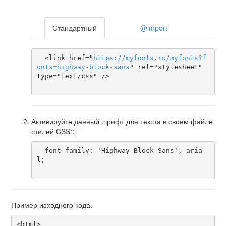
Стандартный
@import
  <link href="
https
://
myfonts
.
ru
/
myfonts
?
f
onts
=
highway-block-sans
" rel="stylesheet" 
type="text/css" />

Активируйте данный шрифт для текста в своем файле
стилей CSS::
  font-family: 'Highway Block Sans', aria
l;

Пример исходного кода:
<html>
