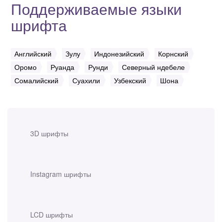
Поддерживаемые языки
шрифта
Английский
Зулу
Индонезийский
Корнский
Оромо
Руанда
Рунди
Северный ндебеле
Сомалийский
Суахили
Узбекский
Шона
3D шрифты
Instagram шрифты
LCD шрифты