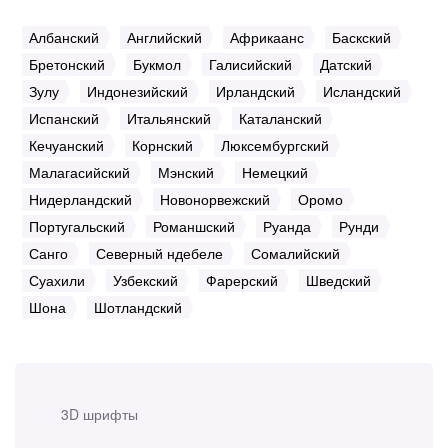
Албанский
Английский
Африкаанс
Баскский
Бретонский
Букмол
Галисийский
Датский
Зулу
Индонезийский
Ирландский
Исландский
Испанский
Итальянский
Каталанский
Кечуанский
Корнский
Люксембургский
Малагасийский
Мэнский
Немецкий
Нидерландский
Новонорвежский
Оромо
Португальский
Романшский
Руанда
Рунди
Санго
Северный ндебеле
Сомалийский
Суахили
Узбекский
Фарерский
Шведский
Шона
Шотландский
3D шрифты