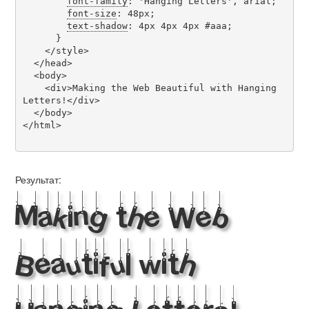
font-family
: 'Hanging Letters', arial;

font-size
: 48px;

text-shadow
: 4px 4px 4px #aaa;

      }

    </style>

  </head>

  <body>

    <div>Making the Web Beautiful with Hanging 
Letters!</div>

  </body>

</html>

Результат:
Making the Web
Beautiful with