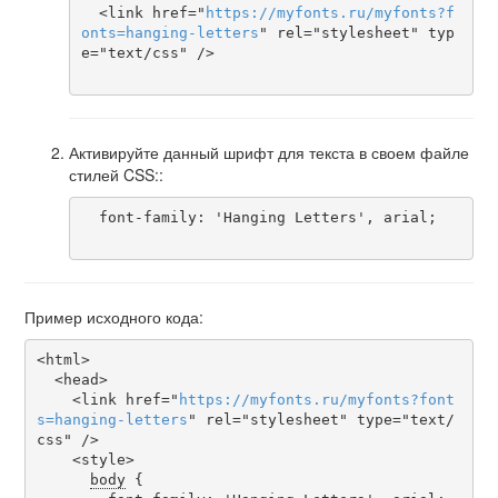
  <link href="
https
://
myfonts
.
ru
/
myfonts
?
f
onts
=
hanging-letters
" rel="stylesheet" typ
e="text/css" />

Активируйте данный шрифт для текста в своем файле
стилей CSS::
  font-family: 'Hanging Letters', arial;

Пример исходного кода:
<html>

  <head>

    <link href="
https
://
myfonts
.
ru
/
myfonts
?
font
s
=
hanging-letters
" rel="stylesheet" type="text/
css" />

    <style>

body
 {
