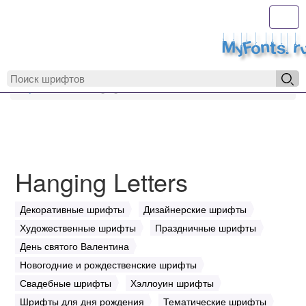
Toggl
MyFonts.r
MyFonts.ru
Hanging Letters
Hanging Letters
Декоративные шрифты
Дизайнерские шрифты
Художественные шрифты
Праздничные шрифты
День святого Валентина
Новогодние и рождественские шрифты
Свадебные шрифты
Хэллоуин шрифты
Шрифты для дня рождения
Тематические шрифты