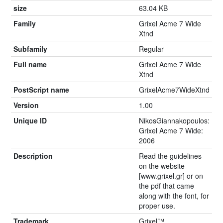
size
63.04 KB
Family
Grixel Acme 7 Wide
Xtnd
Subfamily
Regular
Full name
Grixel Acme 7 Wide
Xtnd
PostScript name
GrixelAcme7WideXtnd
Version
1.00
Unique ID
NikosGiannakopoulos:
Grixel Acme 7 Wide:
2006
Description
Read the guidelines
on the website
[www.grixel.gr] or on
the pdf that came
along with the font, for
proper use.
Trademark
Grixel™