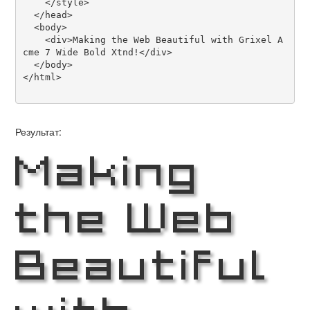
    </style>

  </head>

  <body>

    <div>Making the Web Beautiful with Grixel A
cme 7 Wide Bold Xtnd!</div>

  </body>

</html>

Результат:
Making
the Web
Beautiful
with