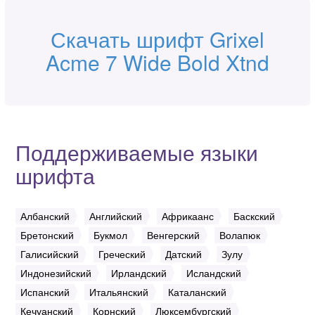
Скачать шрифт Grixel
Acme 7 Wide Bold Xtnd
Поддерживаемые языки
шрифта
Албанский
Английский
Африкаанс
Баскский
Бретонский
Букмол
Венгерский
Волапюк
Галисийский
Греческий
Датский
Зулу
Индонезийский
Ирландский
Исландский
Испанский
Итальянский
Каталанский
Кечуанский
Корнский
Люксембургский