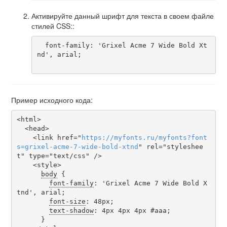
Активируйте данный шрифт для текста в своем файле
стилей CSS::
  font-family: 'Grixel Acme 7 Wide Bold Xt
nd', arial;

Пример исходного кода:
<html>

  <head>

    <link href="
https
://
myfonts
.
ru
/
myfonts
?
font
s
=
grixel-acme-7-wide-bold-xtnd
" rel="styleshee
t" type="text/css" />

    <style>

body
 {

font-family
: 'Grixel Acme 7 Wide Bold X
tnd', arial;

font-size
: 48px;

text-shadow
: 4px 4px 4px #aaa;

      }
