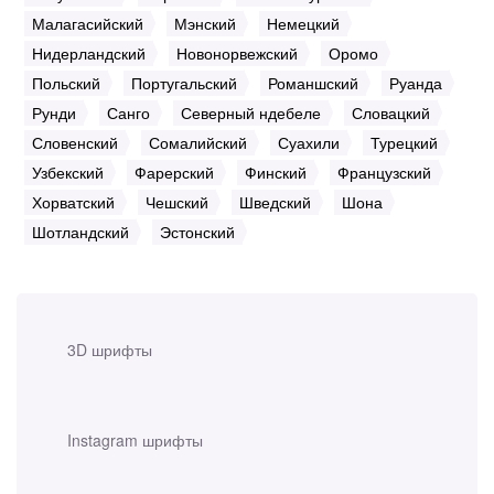
Малагасийский
Мэнский
Немецкий
Нидерландский
Новонорвежский
Оромо
Польский
Португальский
Романшский
Руанда
Рунди
Санго
Северный ндебеле
Словацкий
Словенский
Сомалийский
Суахили
Турецкий
Узбекский
Фарерский
Финский
Французский
Хорватский
Чешский
Шведский
Шона
Шотландский
Эстонский
3D шрифты
Instagram шрифты