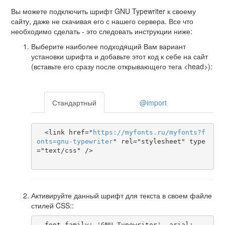
Вы можете подключить шрифт GNU Typewriter к своему
сайту, даже не скачивая его с нашего сервера. Все что
необходимо сделать - это следовать инструкции ниже:
Выберите наиболее подходящий Вам вариант
установки шрифта и добавьте этот код к себе на сайт
(вставьте его сразу после открывающего тега <head>):
Стандартный
@import
  <link href="
https
://
myfonts
.
ru
/
myfonts
?
f
onts
=
gnu-typewriter
" rel="stylesheet" type
="text/css" />

Активируйте данный шрифт для текста в своем файле
стилей CSS::
  font-family: 'GNU Typewriter', arial;
