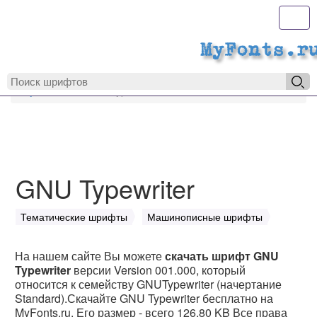
Toggl
MyFonts.r
MyFonts.ru
GNU Typewriter
GNU Typewriter
Тематические шрифты
Машинописные шрифты
На нашем сайте Вы можете
скачать шрифт GNU
Typewriter
версии Version 001.000, который
относится к семейству GNUTypewriter (начертание
Standard).Скачайте GNU Typewriter бесплатно на
MyFonts.ru. Его размер - всего 126.80 KB Все права