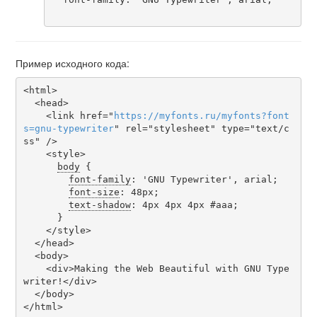
Пример исходного кода:
<html>

  <head>

    <link href="
https
://
myfonts
.
ru
/
myfonts
?
font
s
=
gnu-typewriter
" rel="stylesheet" type="text/c
ss" />

    <style>

body
 {

font-family
: 'GNU Typewriter', arial;

font-size
: 48px;

text-shadow
: 4px 4px 4px #aaa;

      }

    </style>

  </head>

  <body>

    <div>Making the Web Beautiful with GNU Type
writer!</div>

  </body>

</html>
