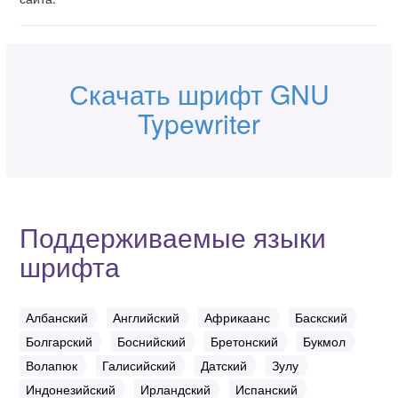
Скачать шрифт GNU
Typewriter
Поддерживаемые языки
шрифта
Албанский
Английский
Африкаанс
Баскский
Болгарский
Боснийский
Бретонский
Букмол
Волапюк
Галисийский
Датский
Зулу
Индонезийский
Ирландский
Испанский