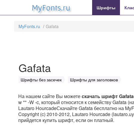
MyFonts.ru
Шрифты
Кла
MyFonts.ru
Gafata
Gafata
Шрифты без засечек
Шрифты для заголовков
На нашем сайте Вы можете
скачать шрифт Gafata
w "" -W -c, который относится к семейству Gafata (
Lautaro HourcadeСкачайте Gafata бесплатно на MyFo
Copyright (c) 2010-2012, Lautaro Hourcade (lautaro.
прийдется купить шрифт, если он платный.