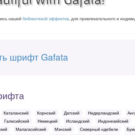
вшись нашей
библиотекой эффектов
, для привлекательного и индив
ть шрифт Gafata
рифта
Каталанский
Корнский
Датский
Нидерландский
Анг
Галисийский
Немецкий
Исландский
Индонезийский
ский
Малагасийский
Мэнский
Северный ндебеле
Бук