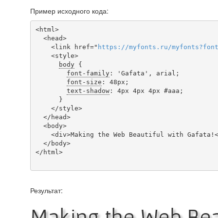
Пример исходного кода:
<html>

  <head>

    <link href="
https
://
myfonts
.
ru
/
myfonts
?
fon
    <style>

body
 {

font-family
: 'Gafata', arial;

font-size
: 48px;

text-shadow
: 4px 4px 4px #aaa;

      }

    </style>

  </head>

  <body>

    <div>Making the Web Beautiful with Gafata!</div>

  </body>

</html>

Результат:
Making the Web Beau