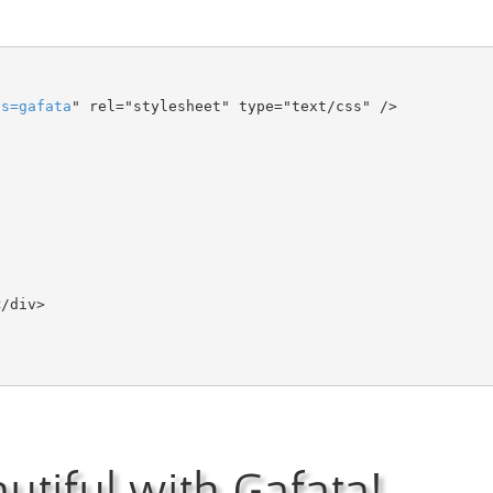
ts
=
gafata
" rel="stylesheet" type="text/css" />

tiful with Gafata!