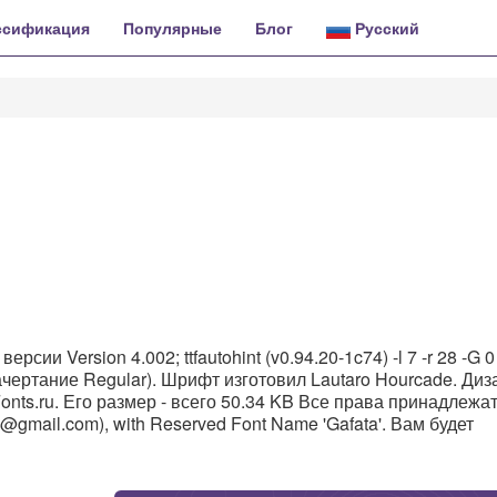
ссификация
Популярные
Блог
Русский
версии Version 4.002; ttfautohint (v0.94.20-1c74) -l 7 -r 28 -G 0 
начертание Regular). Шрифт изготовил Lautaro Hourcade. Диз
nts.ru. Его размер - всего 50.34 KB Все права принадлежа
uy@gmail.com), with Reserved Font Name 'Gafata'. Вам будет