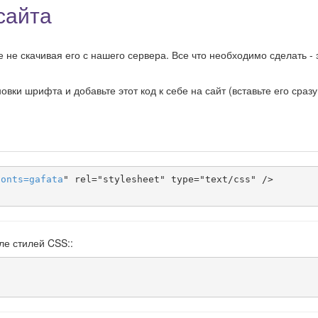
сайта
 не скачивая его с нашего сервера. Все что необходимо сделать - 
ки шрифта и добавьте этот код к себе на сайт (вставьте его сразу
fonts
=
gafata
" rel="stylesheet" type="text/css" />

ле стилей CSS::