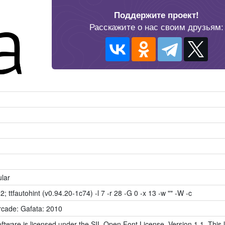
Поддержите проект!
Расскажите о нас своим друзьям:
lar
2; ttfautohint (v0.94.20-1c74) -l 7 -r 28 -G 0 -x 13 -w "" -W -c
cade: Gafata: 2010
ftware is licensed under the SIL Open Font License, Version 1.1. This l