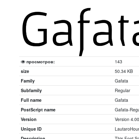
просмотров:
143
size
50.34 KB
Family
Gafata
Subfamily
Regular
Full name
Gafata
PostScript name
Gafata-Regu
Version
Version 4.00
Unique ID
LautaroHour
Description
This Font So