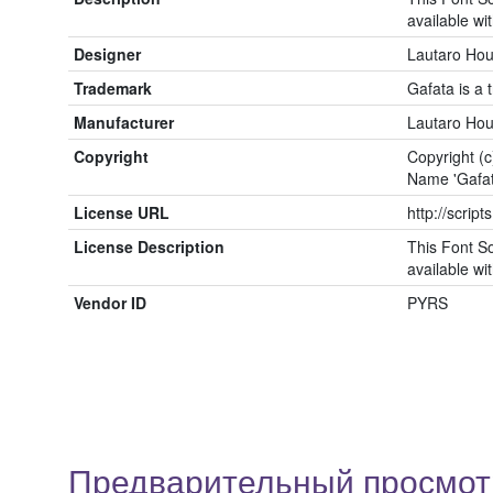
available wit
Designer
Lautaro Ho
Trademark
Gafata is a
Manufacturer
Lautaro Ho
Copyright
Copyright (
Name 'Gafat
License URL
http://script
License Description
This Font So
available wit
Vendor ID
PYRS
Предварительный просмот