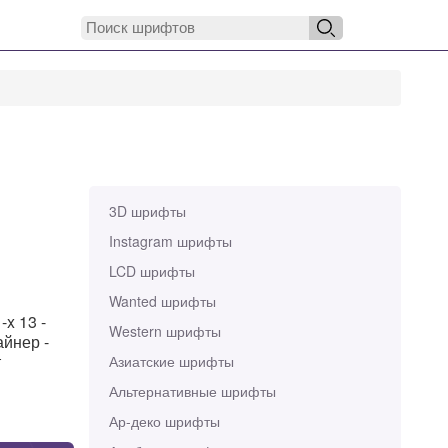
3D шрифты
Instagram шрифты
LCD шрифты
Wanted шрифты
-x 13 -
Western шрифты
айнер -
т
Азиатские шрифты
Альтернативные шрифты
Ар-деко шрифты