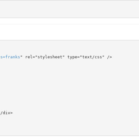
ts
=
franks
" rel="stylesheet" type="text/css" />
