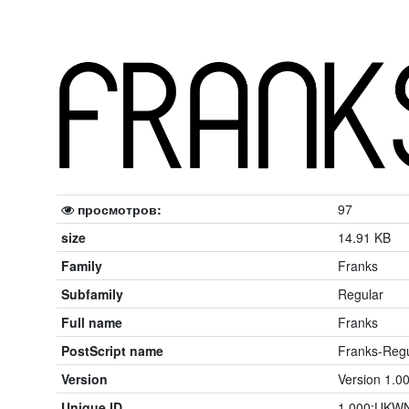
просмотров:
97
size
14.91 KB
Family
Franks
Subfamily
Regular
Full name
Franks
PostScript name
Franks-Regu
Version
Version 1.0
Unique ID
1.000;UKWN