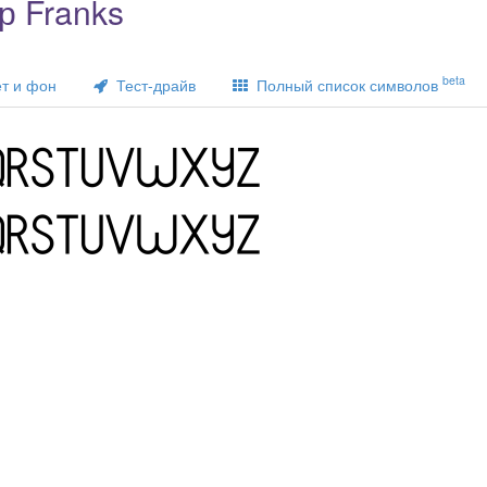
р Franks
beta
т и фон
Тест-драйв
Полный список символов