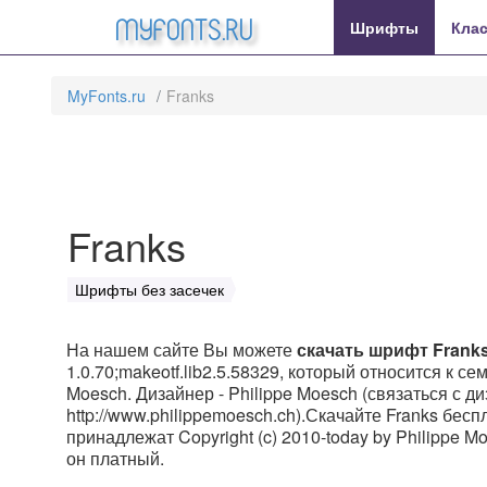
MyFonts.ru
Шрифты
Кла
MyFonts.ru
Franks
Franks
Шрифты без засечек
На нашем сайте Вы можете
скачать шрифт Frank
1.0.70;makeotf.lib2.5.58329, который относится к с
Moesch. Дизайнер - Philippe Moesch (связаться с д
http://www.philippemoesch.ch).Скачайте Franks бесп
принадлежат Copyright (c) 2010-today by Philippe Mo
он платный.