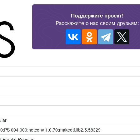
Поддержите проект!
Расскажите о нас своим друзьям:
lar
00;PS 004.000;hotconv 1.0.70;makeotf.lib2.5.58329
;Franks-Regular