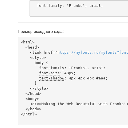
  font-family: 'Franks', arial;

Пример исходного кода:
<html>

  <head>

    <link href="
https
://
myfonts
.
ru
/
myfonts
?
fon
    <style>

body
 {

font-family
: 'Franks', arial;

font-size
: 48px;

text-shadow
: 4px 4px 4px #aaa;

      }

    </style>

  </head>

  <body>

    <div>Making the Web Beautiful with Franks!</div>

  </body>

</html>
