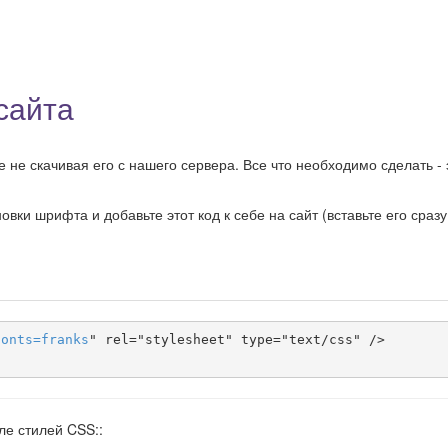
сайта
 не скачивая его с нашего сервера. Все что необходимо сделать - 
ки шрифта и добавьте этот код к себе на сайт (вставьте его сразу
fonts
=
franks
" rel="stylesheet" type="text/css" />

ле стилей CSS::