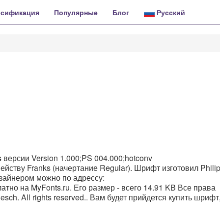
ссификация
Популярные
Блог
Русский
s
версии Version 1.000;PS 004.000;hotconv
емейству Franks (начертание Regular). Шрифт изготовил Phili
изайнером можно по адрессу:
латно на MyFonts.ru. Его размер - всего 14.91 KB Все права
esch. All rights reserved.. Вам будет прийдется купить шрифт