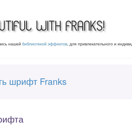
tiful with Franks!
вшись нашей
библиотекой эффектов
, для привлекательного и индив
ть шрифт Franks
рифта