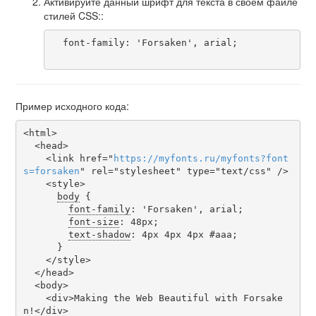
Активируйте данный шрифт для текста в своем файле
стилей CSS::
  font-family: 'Forsaken', arial;

Пример исходного кода:
<html>

  <head>

    <link href="
https
://
myfonts
.
ru
/
myfonts
?
font
s
=
forsaken
" rel="stylesheet" type="text/css" />

    <style>

body
 {

font-family
: 'Forsaken', arial;

font-size
: 48px;

text-shadow
: 4px 4px 4px #aaa;

      }

    </style>

  </head>

  <body>

    <div>Making the Web Beautiful with Forsake
n!</div>
