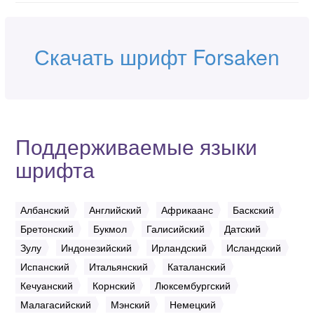
Скачать шрифт Forsaken
Поддерживаемые языки
шрифта
Албанский
Английский
Африкаанс
Баскский
Бретонский
Букмол
Галисийский
Датский
Зулу
Индонезийский
Ирландский
Исландский
Испанский
Итальянский
Каталанский
Кечуанский
Корнский
Люксембургский
Малагасийский
Мэнский
Немецкий