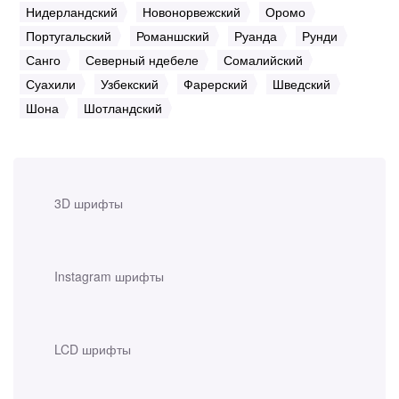
Нидерландский
Новонорвежский
Оромо
Португальский
Романшский
Руанда
Рунди
Санго
Северный ндебеле
Сомалийский
Суахили
Узбекский
Фарерский
Шведский
Шона
Шотландский
3D шрифты
Instagram шрифты
LCD шрифты