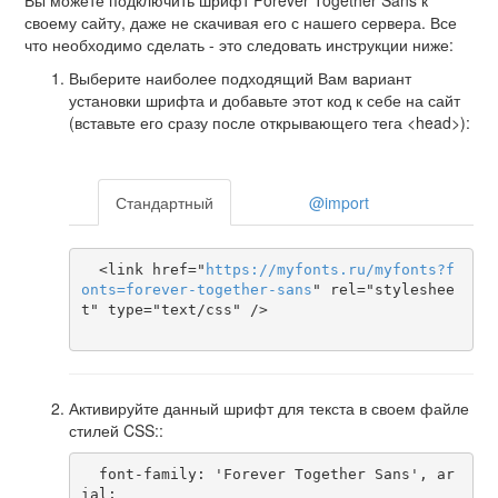
Вы можете подключить шрифт Forever Together Sans к
своему сайту, даже не скачивая его с нашего сервера. Все
что необходимо сделать - это следовать инструкции ниже:
Выберите наиболее подходящий Вам вариант
установки шрифта и добавьте этот код к себе на сайт
(вставьте его сразу после открывающего тега <head>):
Стандартный
@import
  <link href="
https
://
myfonts
.
ru
/
myfonts
?
f
onts
=
forever-together-sans
" rel="styleshee
t" type="text/css" />

Активируйте данный шрифт для текста в своем файле
стилей CSS::
  font-family: 'Forever Together Sans', ar
ial;
