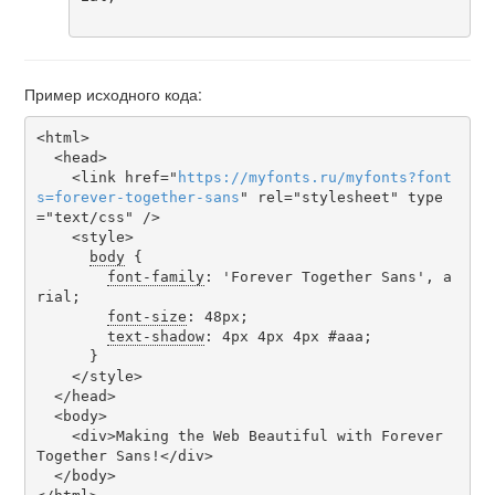
Пример исходного кода:
<html>

  <head>

    <link href="
https
://
myfonts
.
ru
/
myfonts
?
font
s
=
forever-together-sans
" rel="stylesheet" type
="text/css" />

    <style>

body
 {

font-family
: 'Forever Together Sans', a
rial;

font-size
: 48px;

text-shadow
: 4px 4px 4px #aaa;

      }

    </style>

  </head>

  <body>

    <div>Making the Web Beautiful with Forever 
Together Sans!</div>

  </body>
