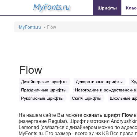
MyFonts.ru
Шрифты
Клас
MyFonts.ru
Flow
Flow
Дизайнерские шрифты
Декоративные шрифты
Ху
Праздничные шрифты
Новогодние и рождественски
Рукописные шрифты
Скетч шрифты
Школьные ш
На нашем сайте Вы можете
скачать шрифт Flow
в
(начертание Regular). Шрифт изготовил Andryushkin
Lemonad (связаться с дизайнером можно по адрессу:
MyFonts.ru. Его размер - всего 37.98 KB Все права 