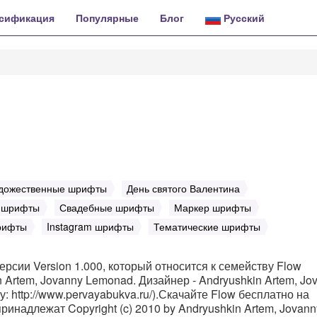
сификация
Популярные
Блог
Русский
дожественные шрифты
День святого Валентина
е шрифты
Свадебные шрифты
Маркер шрифты
рифты
Instagram шрифты
Тематические шрифты
ерсии Version 1.000, который относится к семейству Flow
 Artem, Jovanny Lemonad. Дизайнер - Andryushkin Artem, Jo
 http://www.pervayabukva.ru/).Скачайте Flow бесплатно на
принадлежат Copyright (c) 2010 by Andryushkin Artem, Jovann