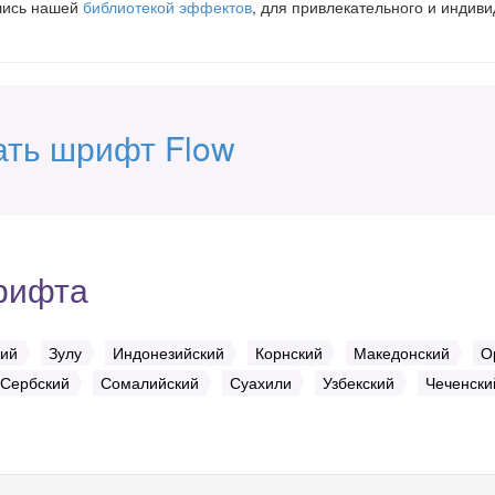
вшись нашей
библиотекой эффектов
, для привлекательного и индив
ать шрифт Flow
рифта
кий
Зулу
Индонезийский
Корнский
Македонский
О
Сербский
Сомалийский
Суахили
Узбекский
Чеченски