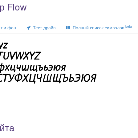
р Flow
beta
т и фон
Тест-драйв
Полный список символов
йта