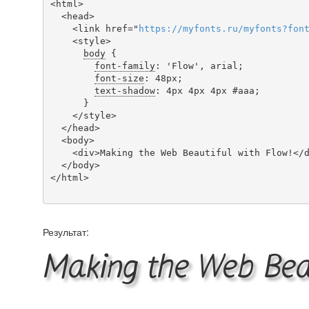
<html>

  <head>

    <link href="
https
://
myfonts
.
ru
/
myfonts
?
fon
    <style>

body
 {

font-family
: 'Flow', arial;

font-size
: 48px;

text-shadow
: 4px 4px 4px #aaa;

      }

    </style>

  </head>

  <body>

    <div>Making the Web Beautiful with Flow!</div>

  </body>

</html>

Результат:
Making the Web Beau