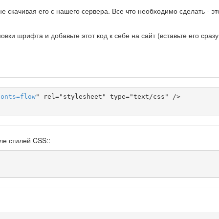
е скачивая его с нашего сервера. Все что необходимо сделать - эт
ки шрифта и добавьте этот код к себе на сайт (вставьте его сразу
fonts
=
flow
" rel="stylesheet" type="text/css" />

ле стилей CSS::