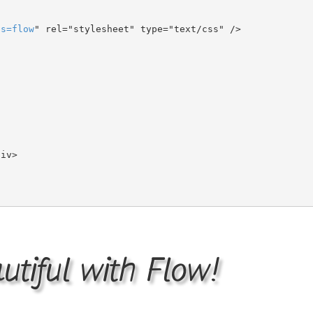
ts
=
flow
" rel="stylesheet" type="text/css" />

tiful with Flow!