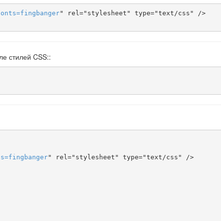
fonts
=
fingbanger
" rel="stylesheet" type="text/css" />

ле стилей CSS::
ts
=
fingbanger
" rel="stylesheet" type="text/css" />
