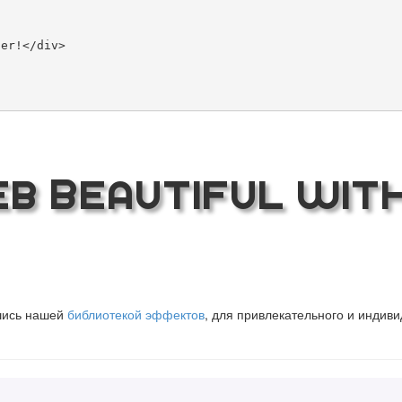
b Beautiful wit
вшись нашей
библиотекой эффектов
, для привлекательного и индив