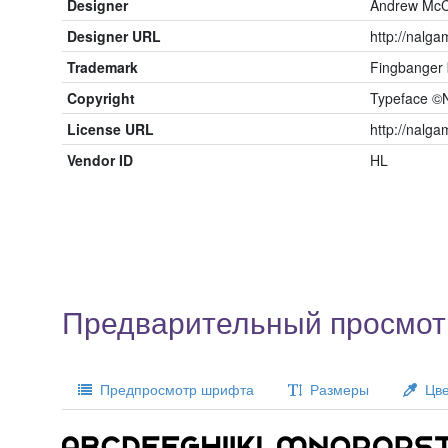
Designer
Andrew McC
Designer URL
http://nalg
Trademark
Fingbanger
Copyright
Typeface ©N
License URL
http://nalg
Vendor ID
HL
Предварительный просмот
Предпросмотр шрифта
Размеры
Цве