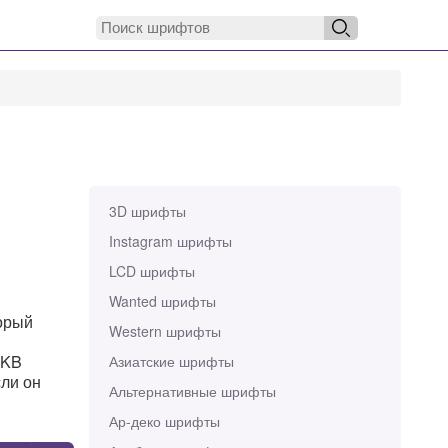
3D шрифты
Instagram шрифты
LCD шрифты
Wanted шрифты
торый
Western шрифты
м
 KB
Азиатские шрифты
сли он
Альтернативные шрифты
Ар-деко шрифты