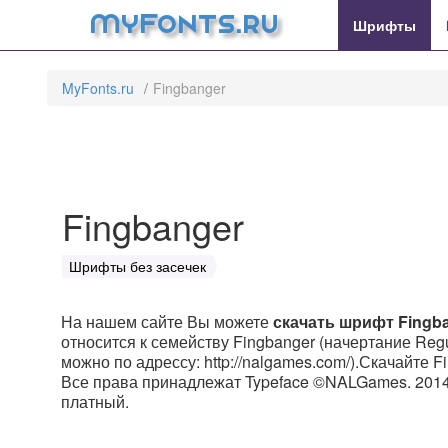
MyFonts.ru
Шрифты
MyFonts.ru
Fingbanger
Fingbanger
Шрифты без засечек
На нашем сайте Вы можете
скачать шрифт Fingb
относится к семейству Fingbanger (начертание Regu
можно по адрессу: http://nalgames.com/).Скачайте F
Все права принадлежат Typeface ©NALGames. 2014. 
платный.