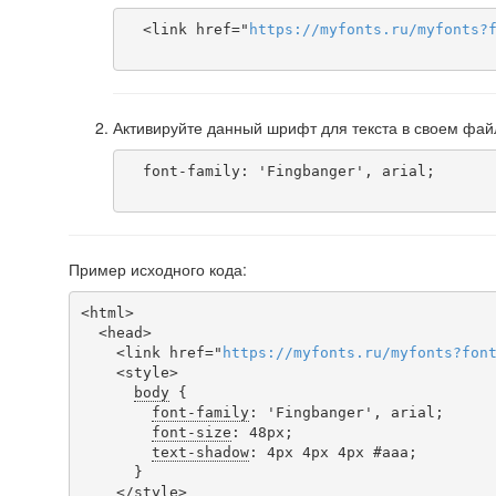
  <link href="
https
://
myfonts
.
ru
/
myfonts
?
Активируйте данный шрифт для текста в своем фай
  font-family: 'Fingbanger', arial;

Пример исходного кода:
<html>

  <head>

    <link href="
https
://
myfonts
.
ru
/
myfonts
?
fon
    <style>

body
 {

font-family
: 'Fingbanger', arial;

font-size
: 48px;

text-shadow
: 4px 4px 4px #aaa;

      }

    </style>
