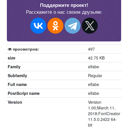
Поддержите проект!
Расскажите о нас своим друзьям:
просмотров:
497
size
42.75 KB
Family
elfabe
Subfamily
Regular
Full name
elfabe
PostScript name
elfabe
Version
Version
1.00;March 11,
2018;FontCreator
11.5.0.2422 64-
bit