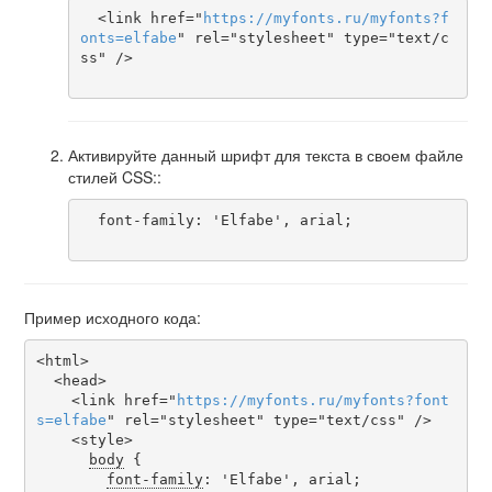
  <link href="
https
://
myfonts
.
ru
/
myfonts
?
f
onts
=
elfabe
" rel="stylesheet" type="text/c
ss" />

Активируйте данный шрифт для текста в своем файле
стилей CSS::
  font-family: 'Elfabe', arial;

Пример исходного кода:
<html>

  <head>

    <link href="
https
://
myfonts
.
ru
/
myfonts
?
font
s
=
elfabe
" rel="stylesheet" type="text/css" />

    <style>

body
 {

font-family
: 'Elfabe', arial;
