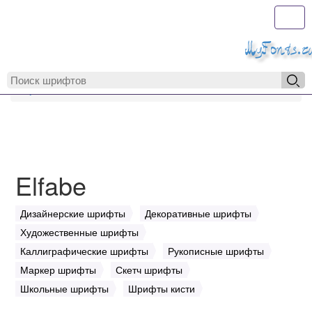
Toggl
MyFonts.r
MyFonts.ru
Elfabe
Elfabe
Дизайнерские шрифты
Декоративные шрифты
Художественные шрифты
Каллиграфические шрифты
Рукописные шрифты
Маркер шрифты
Скетч шрифты
Школьные шрифты
Шрифты кисти