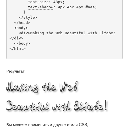
font-size
: 48px;

text-shadow
: 4px 4px 4px #aaa;

      }

    </style>

  </head>

  <body>

    <div>Making the Web Beautiful with Elfabe!
</div>

  </body>

</html>

Результат:
Making the Web
Beautiful with Elfabe!
Вы можете применить и другие стили CSS,