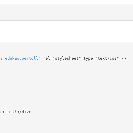
ts
=
edekasupertoll
" rel="stylesheet" type="text/css" />
