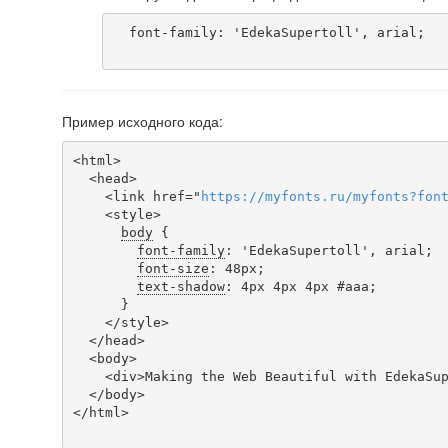
  font-family: 'EdekaSupertoll', arial;

Пример исходного кода:
<html>

  <head>

    <link href="
https
://
myfonts
.
ru
/
myfonts
?
fon
    <style>

body
 {

font-family
: 'EdekaSupertoll', arial;

font-size
: 48px;

text-shadow
: 4px 4px 4px #aaa;

      }

    </style>

  </head>

  <body>

    <div>Making the Web Beautiful with EdekaSupertoll!</div>

  </body>

</html>
