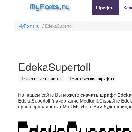
MyFonts.ru
Шрифты
Кла
MyFonts.ru
EdekaSupertoll
EdekaSupertoll
Пиксельные шрифты
Тематические шрифты
На нашем сайте Вы можете
скачать шрифт EdekaS
EdekaSupertoll (начертание Medium).Скачайте Edeka
права принадлежат MarkMolybdn. Вам будет прийде