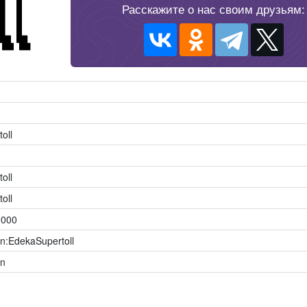
Расскажите о нас своим друзьям:
oll
oll
oll
.000
n:EdekaSupertoll
dn