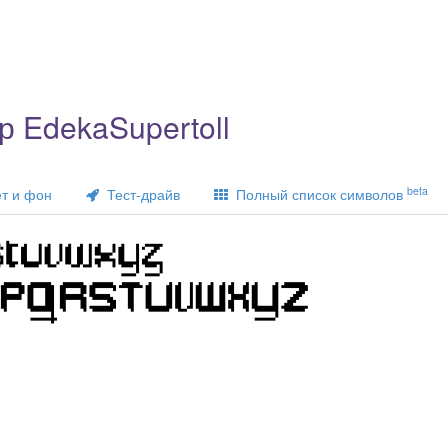
 EdekaSupertoll
beta
т и фон
Тест-драйв
Полный список символов