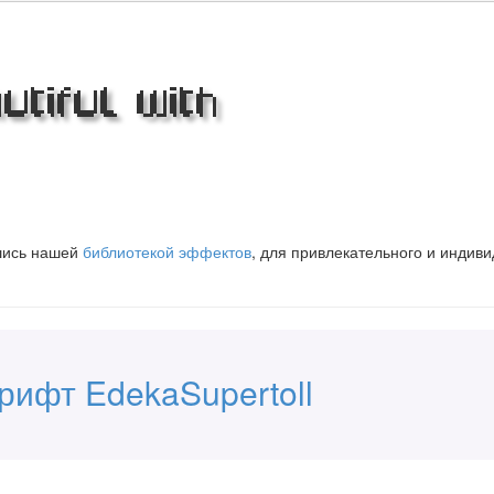
tiful with
вшись нашей
библиотекой эффектов
, для привлекательного и индив
рифт EdekaSupertoll