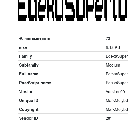
просмотров:
73
size
8.12 KB
Family
EdekaSupert
Subfamily
Medium
Full name
EdekaSupert
PostScript name
EdekaSupert
Version
Version 001
Unique ID
MarkMolybd
Copyright
MarkMolyb
Vendor ID
2ttf