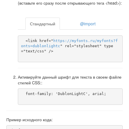
(вставьте его сразу после открывающего тега <head>):
Стандартный
@import
  <link href="
https
://
myfonts
.
ru
/
myfonts
?
f
onts
=
dublonlightc
" rel="stylesheet" type
="text/css" />

Активируйте данный шрифт для текста в своем файле
стилей CSS::
  font-family: 'DublonLightC', arial;

Пример исходного кода: