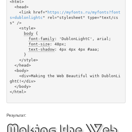
<html>

  <head>

    <link href="
https
://
myfonts
.
ru
/
myfonts
?
font
s
=
dublonlightc
" rel="stylesheet" type="text/cs
s" />

    <style>

body
 {

font-family
: 'DublonLightC', arial;

font-size
: 48px;

text-shadow
: 4px 4px 4px #aaa;

      }

    </style>

  </head>

  <body>

    <div>Making the Web Beautiful with DublonLi
ghtC!</div>

  </body>

</html>

Результат:
Making the Web