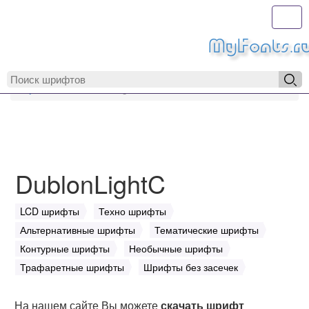
Toggl
MyFonts.r
MyFonts.ru
DublonLightC
DublonLightC
LCD шрифты
Техно шрифты
Альтернативные шрифты
Тематические шрифты
Контурные шрифты
Необычные шрифты
Трафаретные шрифты
Шрифты без засечек
На нашем сайте Вы можете
скачать шрифт