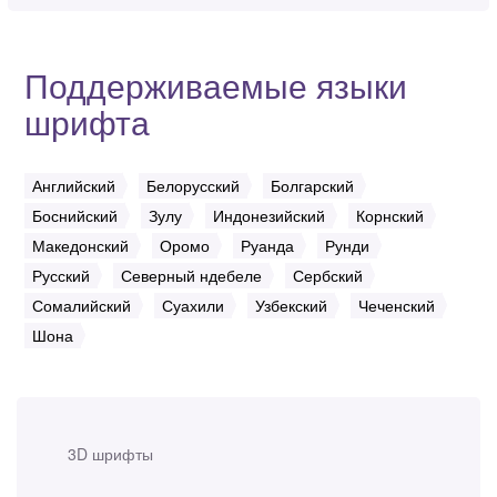
Поддерживаемые языки
шрифта
Английский
Белорусский
Болгарский
Боснийский
Зулу
Индонезийский
Корнский
Македонский
Оромо
Руанда
Рунди
Русский
Северный ндебеле
Сербский
Сомалийский
Суахили
Узбекский
Чеченский
Шона
3D шрифты