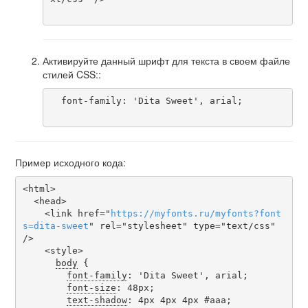
Активируйте данный шрифт для текста в своем файле
стилей CSS::
  font-family: 'Dita Sweet', arial;

Пример исходного кода:
<html>

  <head>

    <link href="
https
://
myfonts
.
ru
/
myfonts
?
font
s
=
dita-sweet
" rel="stylesheet" type="text/css" 
/>

    <style>

body
 {

font-family
: 'Dita Sweet', arial;

font-size
: 48px;

text-shadow
: 4px 4px 4px #aaa;
