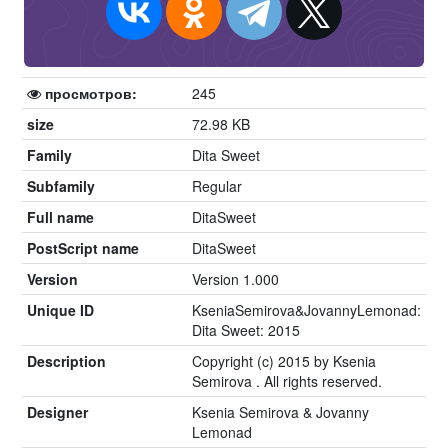
просмотров:
245
size
72.98 KB
Family
Dita Sweet
Subfamily
Regular
Full name
DitaSweet
PostScript name
DitaSweet
Version
Version 1.000
Unique ID
KseniaSemirova&JovannyLemonad:
Dita Sweet: 2015
Description
Copyright (c) 2015 by Ksenia
Semirova . All rights reserved.
Designer
Ksenia Semirova & Jovanny
Lemonad