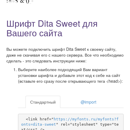
Шрифт Dita Sweet для
Вашего сайта
Вы можете подключить шрифт Dita Sweet к своему сайту,
даже не скачивая его с нашего сервера. Все что необходимо
сделать - это следовать инструкции ниже:
Выберите наиболее подходящий Вам вариант
установки шрифта и добавьте этот код к себе на сайт
(вставьте его сразу после открывающего тега <head>):
Стандартный
@import
  <link href="
https
://
myfonts
.
ru
/
myfonts
?
f
onts
=
dita-sweet
" rel="stylesheet" type="te
xt/css" />
