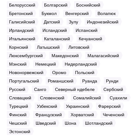
Белорусский
Болгарский
Боснийский
Бретонский
Букмол
Венгерский
Волапюк
Галисийский
Датский
Зулу
Индонезийский
Ирландский
Исландский
Испанский
Итальянский
Каталанский
Кечуанский
Корнский
Латышский
Литовский
Люксембургский
Македонский
Малагасийский
Мэнский
Немецкий
Нидерландский
Новонорвежский
Оромо
Польский
Португальский
Романшский
Руанда
Рунди
Русский
Санго
Северный ндебеле
Сербский
Словацкий
Словенский
Сомалийский
Суахили
Турецкий
Узбекский
Украинский
Фарерский
Финский
Французский
Хорватский
Чеченский
Чешский
Шведский
Шона
Шотландский
Эстонский