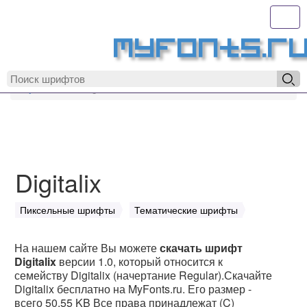
Toggl
MyFonts.r
MyFonts.ru
Digitalix
Digitalix
Пиксельные шрифты
Тематические шрифты
На нашем сайте Вы можете
скачать шрифт
Digitalix
версии 1.0, который относится к
семейству Digitalix (начертание Regular).Скачайте
Digitalix бесплатно на MyFonts.ru. Его размер -
всего 50.55 KB Все права принадлежат (C)