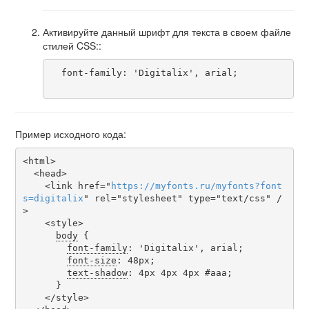
Активируйте данный шрифт для текста в своем файле
стилей CSS::
  font-family: 'Digitalix', arial;

Пример исходного кода:
<html>

  <head>

    <link href="
https
://
myfonts
.
ru
/
myfonts
?
font
s
=
digitalix
" rel="stylesheet" type="text/css" /
>

    <style>

body
 {

font-family
: 'Digitalix', arial;

font-size
: 48px;

text-shadow
: 4px 4px 4px #aaa;

      }

    </style>
