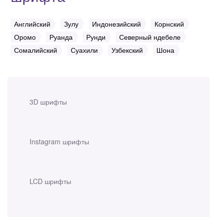
Английский
Зулу
Индонезийский
Корнский
Оромо
Руанда
Рунди
Северный ндебеле
Сомалийский
Суахили
Узбекский
Шона
3D шрифты
Instagram шрифты
LCD шрифты