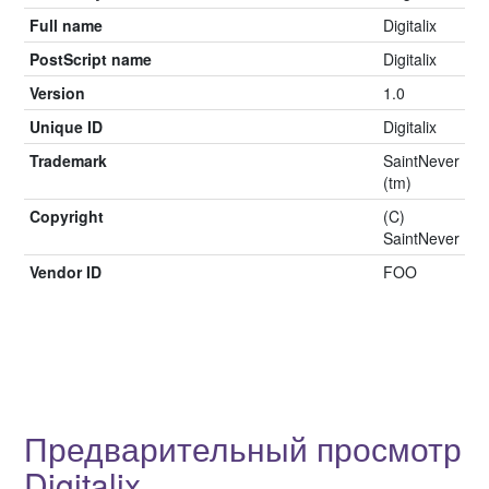
Full name
Digitalix
PostScript name
Digitalix
Version
1.0
Unique ID
Digitalix
Trademark
SaintNever
(tm)
Copyright
(C)
SaintNever
Vendor ID
FOO
Предварительный просмотр
Digitalix