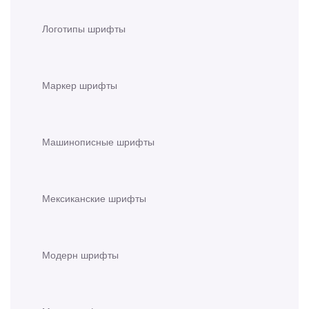
Логотипы шрифты
Маркер шрифты
Машинописные шрифты
Мексиканские шрифты
Модерн шрифты