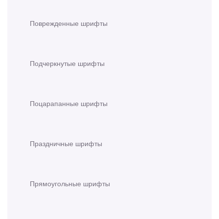
Поврежденные шрифты
Подчеркнутые шрифты
Поцарапанные шрифты
Праздничные шрифты
Прямоугольные шрифты