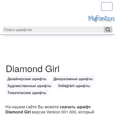
Toggl
MyFonts.r
MyFonts.ru
Diamond Girl
Diamond Girl
Дизайнерские шрифты
Декоративные шрифты
Художественные шрифты
Instagram шрифты
Тематические шрифты
На нашем сайте Вы можете
скачать шрифт
Diamond Girl
версии Version 001.000, который