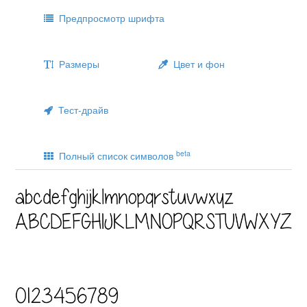
Предпросмотр шрифта
Размеры
Цвет и фон
Тест-драйв
beta
Полный список символов