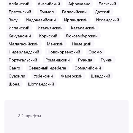
Албанский
Английский
Африкаанс
Баскский
Бретонский
Букмол
Галисийский
Датский
Зулу
Индонезийский
Ирландский
Исландский
Испанский
Итальянский
Каталанский
Кечуанский
Корнский
Люксембургский
Малагасийский
Мэнский
Немецкий
Нидерландский
Новонорвежский
Оромо
Португальский
Романшский
Руанда
Рунди
Санго
Северный ндебеле
Сомалийский
Суахили
Узбекский
Фарерский
Шведский
Шона
Шотландский
3D шрифты