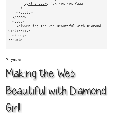
text-shadow
: 4px 4px 4px #aaa;

      }

    </style>

  </head>

  <body>

    <div>Making the Web Beautiful with Diamond 
Girl!</div>

  </body>

</html>

Результат:
Making the Web
Beautiful with Diamond
Girl!