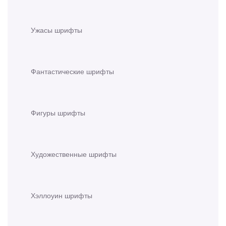
Ужасы шрифты
Фантастические шрифты
Фигуры шрифты
Художественные шрифты
Хэллоуин шрифты