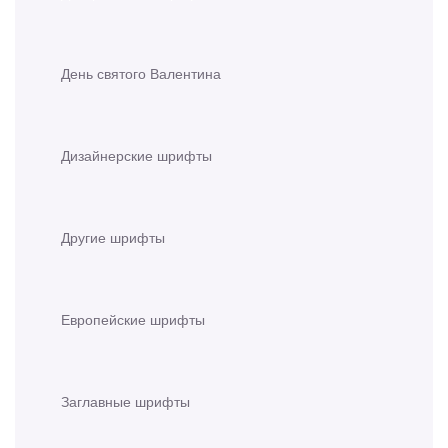
День святого Валентина
Дизайнерские шрифты
Другие шрифты
Европейские шрифты
Заглавные шрифты