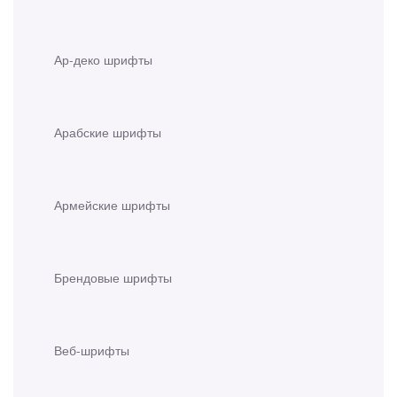
Ар-деко шрифты
Арабские шрифты
Армейские шрифты
Брендовые шрифты
Веб-шрифты