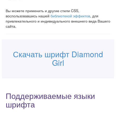
Вы можете применить и другие стили CSS,
воспользовавшись нашей
библиотекой эффектов
, для
привлекательного и индивидуального внешнего вида Вашего
сайта.
Скачать шрифт Diamond
Girl
Поддерживаемые языки
шрифта