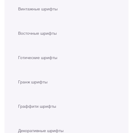
Винтажные шрифты
Восточные шрифты
Готические шрифты
Гранж шрифты
Граффити шрифты
Декоративные шрифты