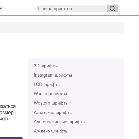
й
3D шрифты
Instagram шрифты
LCD шрифты
Wanted шрифты
Western шрифты
язаться
азмер -
Азиатские шрифты
ифт,
Альтернативные шрифты
Ар-деко шрифты