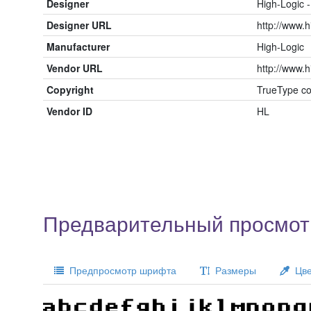
Designer
High-Logic 
Designer URL
http://www.h
Manufacturer
High-Logic
Vendor URL
http://www.h
Copyright
TrueType c
Vendor ID
HL
Предварительный просмотр
Предпросмотр шрифта
Размеры
Цве