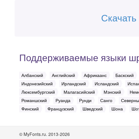
Скачать
Поддерживаемые языки ш
Албанский
Английский
Африкаанс
Баскский
Индонезийский
Ирландский
Исландский
Испа
Люксембургский
Малагасийский
Мэнский
Нем
Романшский
Руанда
Рунди
Санго
Северны
Финский
Французский
Шведский
Шона
Шот
© MyFonts.ru. 2013-2026