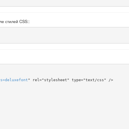
ле стилей CSS::
ts
=
deluxefont
" rel="stylesheet" type="text/css" />
