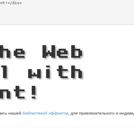
he Web
l with
nt!
вшись нашей
библиотекой эффектов
, для привлекательного и индив