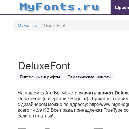
MyFonts.ru
Шриф
MyFonts.ru
DeluxeFont
DeluxeFont
Пиксельные шрифты
Тематические шрифты
На нашем сайте Вы можете
скачать шрифт Delux
DeluxeFont (начертание Regular). Шрифт изготовил H
с дизайнером можно по адрессу: http://www.high-log
всего 14.59 KB Все права принадлежат TrueType co
если он платный.