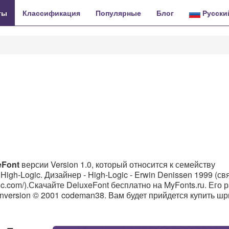
ты
Классификация
Популярные
Блог
Русски
eFont
версии Version 1.0, который относится к семейству
igh-Logic. Дизайнер - High-Logic - Erwin Denissen 1999 (св
ic.com/).Скачайте DeluxeFont бесплатно на MyFonts.ru. Его р
nversion © 2001 codeman38. Вам будет прийдется купить шр