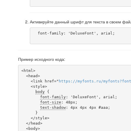
Активируйте данный шрифт для текста в своем фай
  font-family: 'DeluxeFont', arial;

Пример исходного кода:
<html>

  <head>

    <link href="
https
://
myfonts
.
ru
/
myfonts
?
fon
    <style>

body
 {

font-family
: 'DeluxeFont', arial;

font-size
: 48px;

text-shadow
: 4px 4px 4px #aaa;

      }

    </style>

  </head>

  <body>
