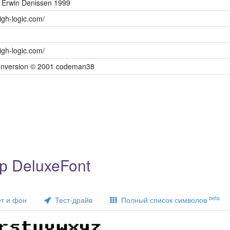
- Erwin Denissen 1999
igh-logic.com/
igh-logic.com/
onversion © 2001 codeman38
 DeluxeFont
beta
т и фон
Тест-драйв
Полный список символов