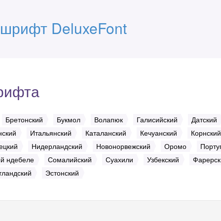
 шрифт DeluxeFont
рифта
Бретонский
Букмол
Волапюк
Галисийский
Датский
нский
Итальянский
Каталанский
Кечуанский
Корнский
ецкий
Нидерландский
Новонорвежский
Оромо
Порту
й ндебеле
Сомалийский
Суахили
Узбекский
Фарерск
ландский
Эстонский