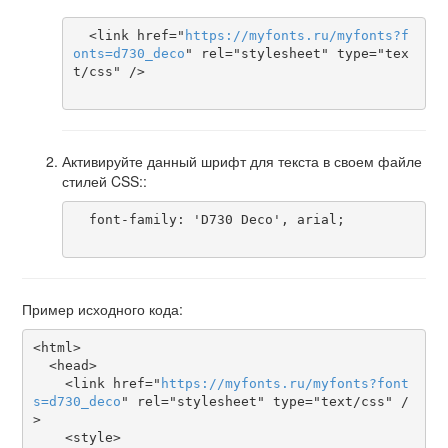
  <link href="
https
://
myfonts
.
ru
/
myfonts
?
f
onts
=
d730_deco
" rel="stylesheet" type="tex
t/css" />

Активируйте данный шрифт для текста в своем файле
стилей CSS::
  font-family: 'D730 Deco', arial;

Пример исходного кода:
<html>

  <head>

    <link href="
https
://
myfonts
.
ru
/
myfonts
?
font
s
=
d730_deco
" rel="stylesheet" type="text/css" /
>

    <style>
