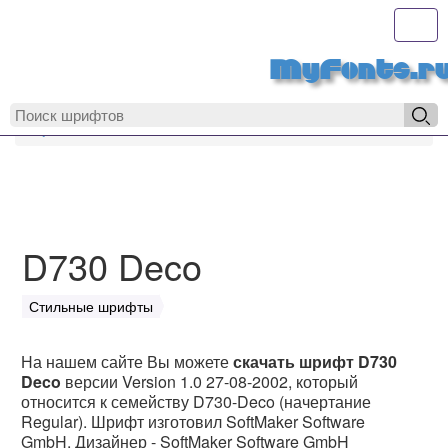
Toggl
MyFonts.r
MyFonts.ru
D730 Deco
D730 Deco
Стильные шрифты
На нашем сайте Вы можете
скачать шрифт D730
Deco
версии Version 1.0 27-08-2002, который
относится к семейству D730-Deco (начертание
Regular). Шрифт изготовил SoftMaker Software
GmbH. Дизайнер - SoftMaker Software GmbH