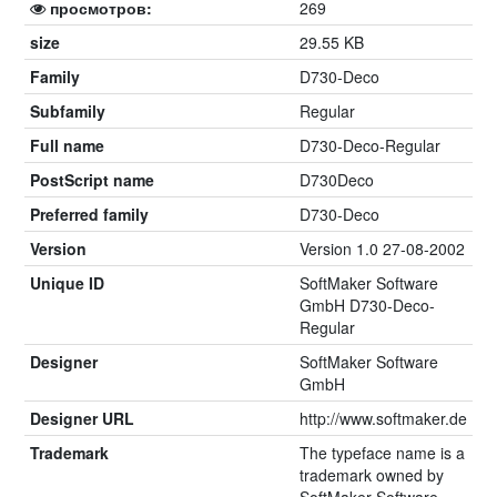
просмотров:
269
size
29.55 KB
Family
D730-Deco
Subfamily
Regular
Full name
D730-Deco-Regular
PostScript name
D730Deco
Preferred family
D730-Deco
Version
Version 1.0 27-08-2002
Unique ID
SoftMaker Software
GmbH D730-Deco-
Regular
Designer
SoftMaker Software
GmbH
Designer URL
http://www.softmaker.de
Trademark
The typeface name is a
trademark owned by
SoftMaker Software