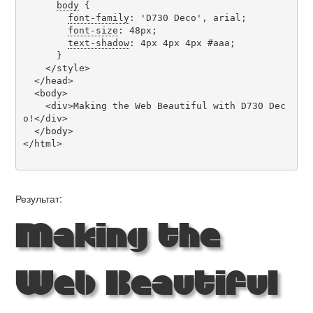
body
 {

font-family
: 'D730 Deco', arial;

font-size
: 48px;

text-shadow
: 4px 4px 4px #aaa;

      }

    </style>

  </head>

  <body>

    <div>Making the Web Beautiful with D730 Dec
o!</div>

  </body>

</html>

Результат:
Making the
Web Beautiful