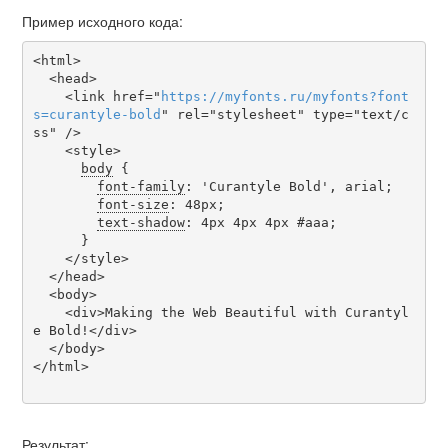
Пример исходного кода:
<html>

  <head>

    <link href="
https
://
myfonts
.
ru
/
myfonts
?
font
s
=
curantyle-bold
" rel="stylesheet" type="text/c
ss" />

    <style>

body
 {

font-family
: 'Curantyle Bold', arial;

font-size
: 48px;

text-shadow
: 4px 4px 4px #aaa;

      }

    </style>

  </head>

  <body>

    <div>Making the Web Beautiful with Curantyl
e Bold!</div>

  </body>

</html>

Результат: