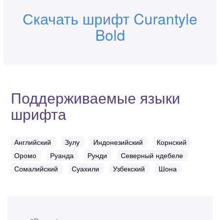
Скачать шрифт Curantyle
Bold
Поддерживаемые языки
шрифта
Английский
Зулу
Индонезийский
Корнский
Оромо
Руанда
Рунди
Северный ндебеле
Сомалийский
Суахили
Узбекский
Шона