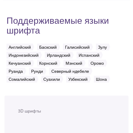
Поддерживаемые языки
шрифта
Английский
Баскский
Галисийский
Зулу
Индонезийский
Ирландский
Испанский
Кечуанский
Корнский
Мэнский
Оромо
Руанда
Рунди
Северный ндебеле
Сомалийский
Суахили
Узбекский
Шона
3D шрифты