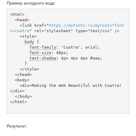
Пример исходного кода:
<html>

  <head>

    <link href="
https
://
myfonts
.
ru
/
myfonts
?
font
s
=
cuatra
" rel="stylesheet" type="text/css" />

    <style>

body
 {

font-family
: 'Cuatra', arial;

font-size
: 48px;

text-shadow
: 4px 4px 4px #aaa;

      }

    </style>

  </head>

  <body>

    <div>Making the Web Beautiful with Cuatra!
</div>

  </body>

</html>

Результат: