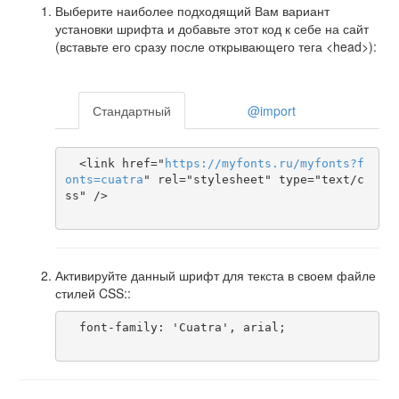
Выберите наиболее подходящий Вам вариант
установки шрифта и добавьте этот код к себе на сайт
(вставьте его сразу после открывающего тега <head>):
Стандартный
@import
  <link href="
https
://
myfonts
.
ru
/
myfonts
?
f
onts
=
cuatra
" rel="stylesheet" type="text/c
ss" />

Активируйте данный шрифт для текста в своем файле
стилей CSS::
  font-family: 'Cuatra', arial;
