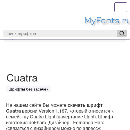
Toggl
MyFonts.r
MyFonts.ru
Cuatra
Cuatra
Шрифты без засечек
На нашем сайте Вы можете
скачать шрифт
Cuatra
версии Version 1.187, который относится к
семейству Cuatra Light (начертание Light). Шрифт
изготовил deFharo. Дизайнер - Fernando Haro
(связаться с дизайнером можно по адрессу: