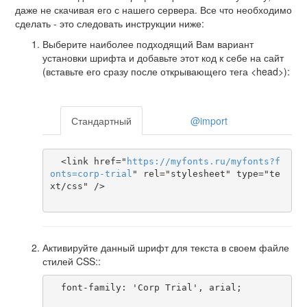
даже не скачивая его с нашего сервера. Все что необходимо
сделать - это следовать инструкции ниже:
Выберите наиболее подходящий Вам вариант
установки шрифта и добавьте этот код к себе на сайт
(вставьте его сразу после открывающего тега <head>):
Стандартный
@import
  <link href="
https
://
myfonts
.
ru
/
myfonts
?
f
onts
=
corp-trial
" rel="stylesheet" type="te
xt/css" />

Активируйте данный шрифт для текста в своем файле
стилей CSS::
  font-family: 'Corp Trial', arial;
