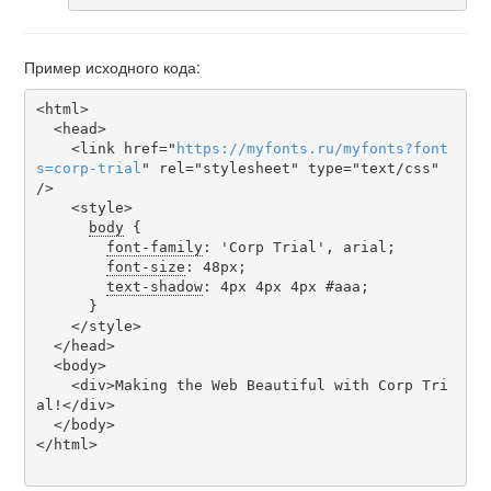
Пример исходного кода:
<html>

  <head>

    <link href="
https
://
myfonts
.
ru
/
myfonts
?
font
s
=
corp-trial
" rel="stylesheet" type="text/css" 
/>

    <style>

body
 {

font-family
: 'Corp Trial', arial;

font-size
: 48px;

text-shadow
: 4px 4px 4px #aaa;

      }

    </style>

  </head>

  <body>

    <div>Making the Web Beautiful with Corp Tri
al!</div>

  </body>

</html>
