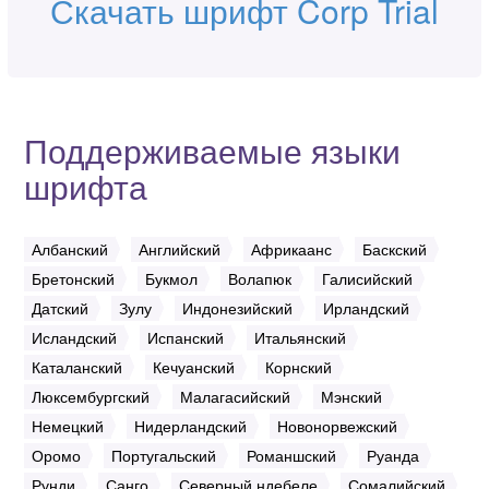
Скачать шрифт Corp Trial
Поддерживаемые языки
шрифта
Албанский
Английский
Африкаанс
Баскский
Бретонский
Букмол
Волапюк
Галисийский
Датский
Зулу
Индонезийский
Ирландский
Исландский
Испанский
Итальянский
Каталанский
Кечуанский
Корнский
Люксембургский
Малагасийский
Мэнский
Немецкий
Нидерландский
Новонорвежский
Оромо
Португальский
Романшский
Руанда
Рунди
Санго
Северный ндебеле
Сомалийский