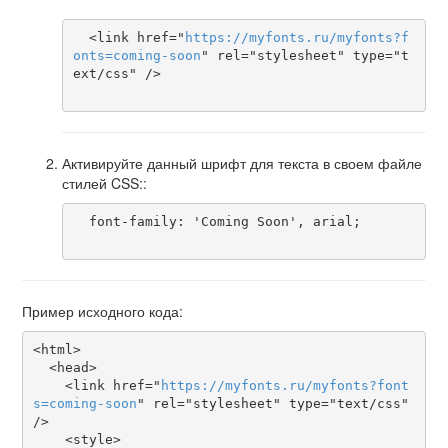
  <link href="
https
://
myfonts
.
ru
/
myfonts
?
f
onts
=
coming-soon
" rel="stylesheet" type="t
ext/css" />

Активируйте данный шрифт для текста в своем файле
стилей CSS::
  font-family: 'Coming Soon', arial;

Пример исходного кода:
<html>

  <head>

    <link href="
https
://
myfonts
.
ru
/
myfonts
?
font
s
=
coming-soon
" rel="stylesheet" type="text/css" 
/>

    <style>
