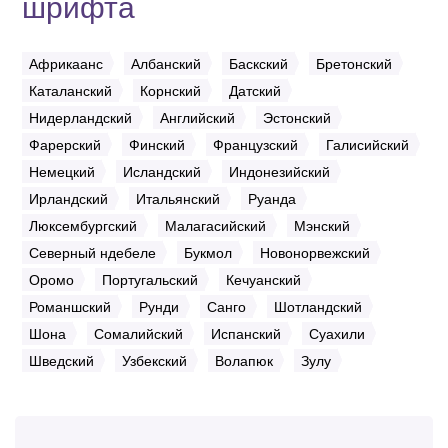
шрифта
Африкаанс
Албанский
Баскский
Бретонский
Каталанский
Корнский
Датский
Нидерландский
Английский
Эстонский
Фарерский
Финский
Французский
Галисийский
Немецкий
Исландский
Индонезийский
Ирландский
Итальянский
Руанда
Люксембургский
Малагасийский
Мэнский
Северный ндебеле
Букмол
Новонорвежский
Оромо
Португальский
Кечуанский
Романшский
Рунди
Санго
Шотландский
Шона
Сомалийский
Испанский
Суахили
Шведский
Узбекский
Волапюк
Зулу