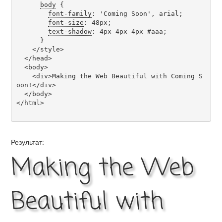
body
 {

font-family
: 'Coming Soon', arial;

font-size
: 48px;

text-shadow
: 4px 4px 4px #aaa;

      }

    </style>

  </head>

  <body>

    <div>Making the Web Beautiful with Coming S
oon!</div>

  </body>

</html>

Результат:
Making the Web
Beautiful with