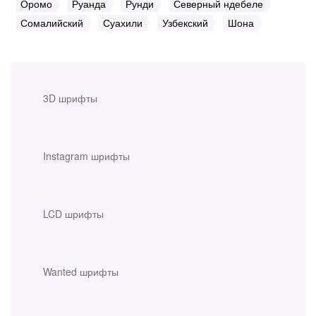
Оромо
Руанда
Рунди
Северный ндебеле
Сомалийский
Суахили
Узбекский
Шона
3D шрифты
Instagram шрифты
LCD шрифты
Wanted шрифты