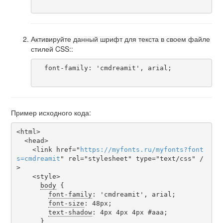
Активируйте данный шрифт для текста в своем файле
стилей CSS::
  font-family: 'cmdreamit', arial;

Пример исходного кода:
<html>

  <head>

    <link href="
https
://
myfonts
.
ru
/
myfonts
?
font
s
=
cmdreamit
" rel="stylesheet" type="text/css" /
>

    <style>

body
 {

font-family
: 'cmdreamit', arial;

font-size
: 48px;

text-shadow
: 4px 4px 4px #aaa;

      }
