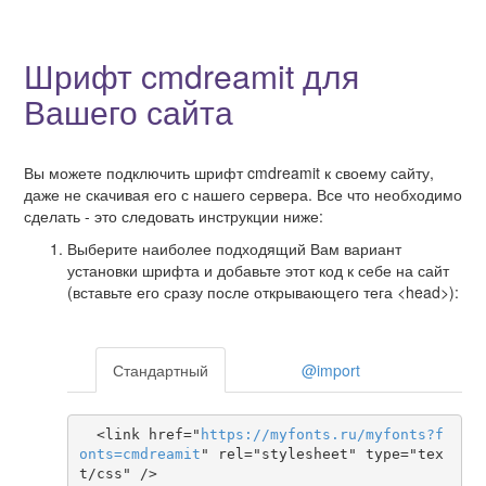
Шрифт cmdreamit для
Вашего сайта
Вы можете подключить шрифт cmdreamit к своему сайту,
даже не скачивая его с нашего сервера. Все что необходимо
сделать - это следовать инструкции ниже:
Выберите наиболее подходящий Вам вариант
установки шрифта и добавьте этот код к себе на сайт
(вставьте его сразу после открывающего тега <head>):
Стандартный
@import
  <link href="
https
://
myfonts
.
ru
/
myfonts
?
f
onts
=
cmdreamit
" rel="stylesheet" type="tex
t/css" />
