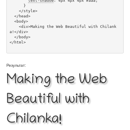
text-shadow
: 4px 4px 4px #aaa;

      }

    </style>

  </head>

  <body>

    <div>Making the Web Beautiful with Chilank
a!</div>

  </body>

</html>

Результат:
Making the Web
Beautiful with
Chilanka!