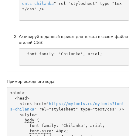
onts
=
chilanka
" rel="stylesheet" type="tex
t/css" />

Активируйте данный шрифт для текста в своем файле
стилей CSS::
  font-family: 'Chilanka', arial;

Пример исходного кода:
<html>

  <head>

    <link href="
https
://
myfonts
.
ru
/
myfonts
?
font
s
=
chilanka
" rel="stylesheet" type="text/css" />

    <style>

body
 {

font-family
: 'Chilanka', arial;

font-size
: 48px;
