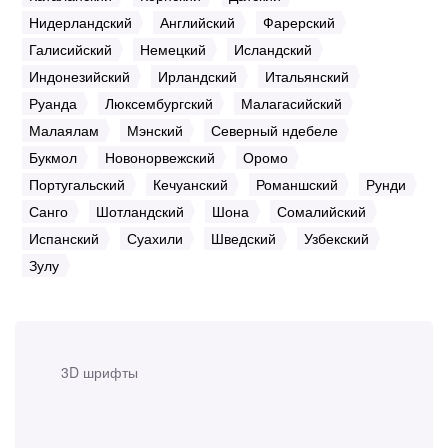
Нидерландский
Английский
Фарерский
Галисийский
Немецкий
Исландский
Индонезийский
Ирландский
Итальянский
Руанда
Люксембургский
Малагасийский
Малаялам
Мэнский
Северный ндебеле
Букмол
Новонорвежский
Оромо
Португальский
Кечуанский
Романшский
Рунди
Санго
Шотландский
Шона
Сомалийский
Испанский
Суахили
Шведский
Узбекский
Зулу
3D шрифты