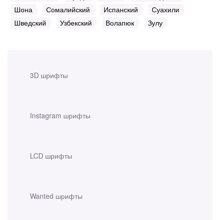
Шона
Сомалийский
Испанский
Суахили
Шведский
Узбекский
Волапюк
Зулу
3D шрифты
Instagram шрифты
LCD шрифты
Wanted шрифты