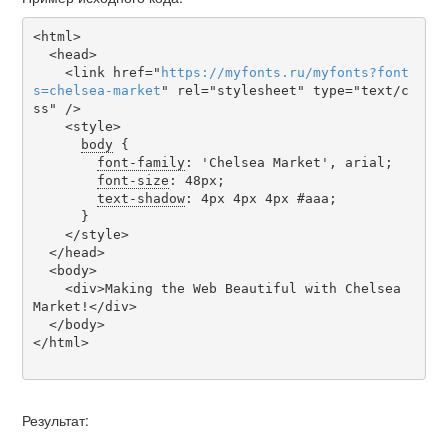
<html>

  <head>

    <link href="
https
://
myfonts
.
ru
/
myfonts
?
font
s
=
chelsea-market
" rel="stylesheet" type="text/c
ss" />

    <style>

body
 {

font-family
: 'Chelsea Market', arial;

font-size
: 48px;

text-shadow
: 4px 4px 4px #aaa;

      }

    </style>

  </head>

  <body>

    <div>Making the Web Beautiful with Chelsea 
Market!</div>

  </body>

</html>

Результат: