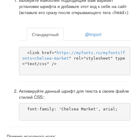
Выберите наиболее подходящий Вам вариант
установки шрифта и добавьте этот код к себе на сайт
(вставьте его сразу после открывающего тега <head>):
Стандартный
@import
  <link href="
https
://
myfonts
.
ru
/
myfonts
?
f
onts
=
chelsea-market
" rel="stylesheet" type
="text/css" />

Активируйте данный шрифт для текста в своем файле
стилей CSS::
  font-family: 'Chelsea Market', arial;

Пример исходного кода: