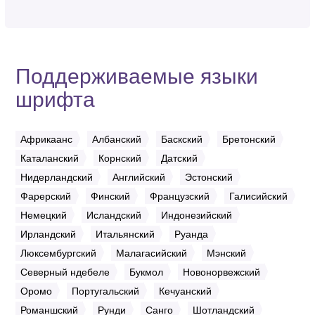
Поддерживаемые языки
шрифта
Африкаанс
Албанский
Баскский
Бретонский
Каталанский
Корнский
Датский
Нидерландский
Английский
Эстонский
Фарерский
Финский
Французский
Галисийский
Немецкий
Исландский
Индонезийский
Ирландский
Итальянский
Руанда
Люксембургский
Малагасийский
Мэнский
Северный ндебеле
Букмол
Новонорвежский
Оромо
Португальский
Кечуанский
Романшский
Рунди
Санго
Шотландский