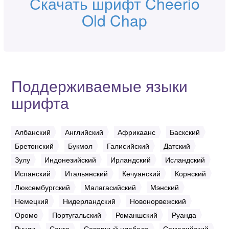
Скачать шрифт Cheerio
Old Chap
Поддерживаемые языки
шрифта
Албанский
Английский
Африкаанс
Баскский
Бретонский
Букмол
Галисийский
Датский
Зулу
Индонезийский
Ирландский
Исландский
Испанский
Итальянский
Кечуанский
Корнский
Люксембургский
Малагасийский
Мэнский
Немецкий
Нидерландский
Новонорвежский
Оромо
Португальский
Романшский
Руанда
Рунди
Санго
Северный ндебеле
Сомалийский