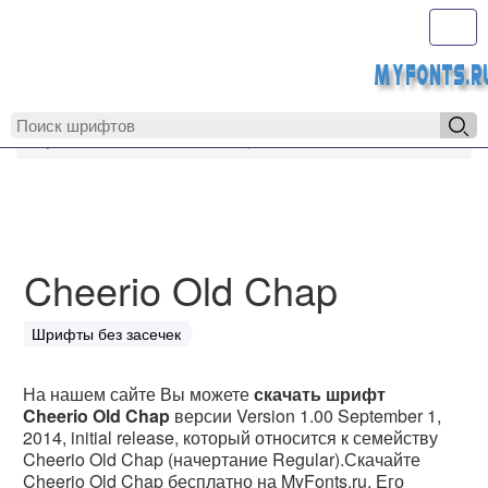
Toggl
MyFonts.r
MyFonts.ru
Cheerio Old Chap
Cheerio Old Chap
Шрифты без засечек
На нашем сайте Вы можете
скачать шрифт
Cheerio Old Chap
версии Version 1.00 September 1,
2014, initial release, который относится к семейству
Cheerio Old Chap (начертание Regular).Скачайте
Cheerio Old Chap бесплатно на MyFonts.ru. Его