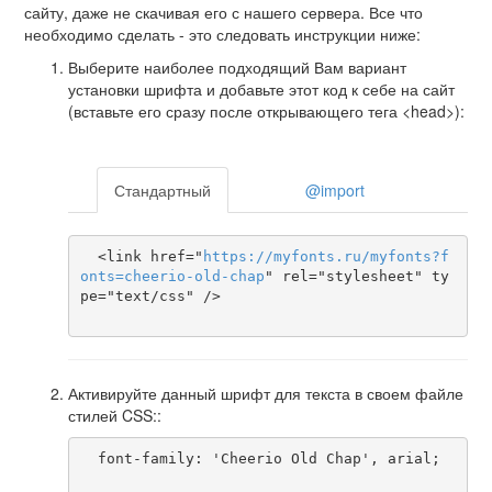
сайту, даже не скачивая его с нашего сервера. Все что
необходимо сделать - это следовать инструкции ниже:
Выберите наиболее подходящий Вам вариант
установки шрифта и добавьте этот код к себе на сайт
(вставьте его сразу после открывающего тега <head>):
Стандартный
@import
  <link href="
https
://
myfonts
.
ru
/
myfonts
?
f
onts
=
cheerio-old-chap
" rel="stylesheet" ty
pe="text/css" />

Активируйте данный шрифт для текста в своем файле
стилей CSS::
  font-family: 'Cheerio Old Chap', arial;
