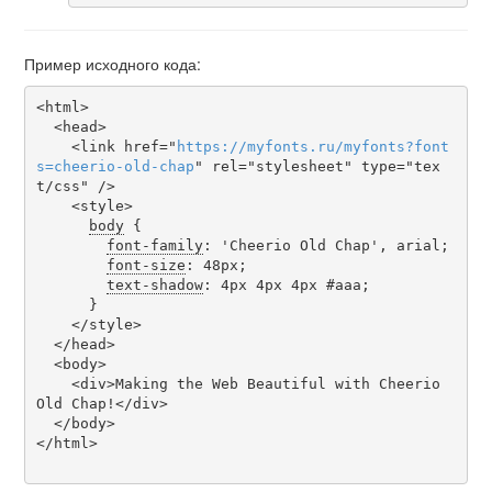
Пример исходного кода:
<html>

  <head>

    <link href="
https
://
myfonts
.
ru
/
myfonts
?
font
s
=
cheerio-old-chap
" rel="stylesheet" type="tex
t/css" />

    <style>

body
 {

font-family
: 'Cheerio Old Chap', arial;

font-size
: 48px;

text-shadow
: 4px 4px 4px #aaa;

      }

    </style>

  </head>

  <body>

    <div>Making the Web Beautiful with Cheerio 
Old Chap!</div>

  </body>

</html>
