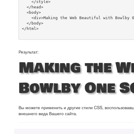
    </style>

  </head>

  <body>

    <div>Making the Web Beautiful with Bowlby One SC!</div>

  </body>

</html>

Результат:
Making the We
Bowlby One S
Вы можете применить и другие стили CSS, воспользова
внешнего вида Вашего сайта.