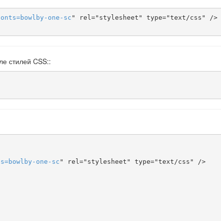
fonts
=
bowlby-one-sc
" rel="stylesheet" type="text/css" />

ле стилей CSS::
ts
=
bowlby-one-sc
" rel="stylesheet" type="text/css" />
