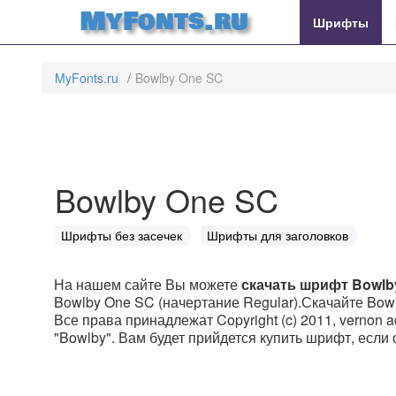
MyFonts.ru
Шрифты
MyFonts.ru
Bowlby One SC
Bowlby One SC
Шрифты без засечек
Шрифты для заголовков
На нашем сайте Вы можете
скачать шрифт Bowlb
Bowlby One SC (начертание Regular).Скачайте Bowl
Все права принадлежат Copyright (c) 2011, vernon 
"Bowlby". Вам будет прийдется купить шрифт, если 