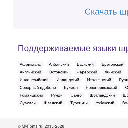
Скачать ш
Поддерживаемые языки ш
Африкаанс
Албанский
Баскский
Бретонский
Английский
Эстонский
Фарерский
Финский
Индонезийский
Ирландский
Итальянский
Руа
Северный ндебеле
Букмол
Новонорвежский
О
Романшский
Рунди
Санго
Шотландский
Ш
Суахили
Шведский
Турецкий
Узбекский
Во
© MyFonts.ru. 2013-2026