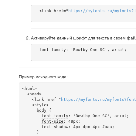
  <link href="
https
://
myfonts
.
ru
/
myfonts
?
Активируйте данный шрифт для текста в своем фай
  font-family: 'Bowlby One SC', arial;

Пример исходного кода:
<html>

  <head>

    <link href="
https
://
myfonts
.
ru
/
myfonts
?
fon
    <style>

body
 {

font-family
: 'Bowlby One SC', arial;

font-size
: 48px;

text-shadow
: 4px 4px 4px #aaa;

      }
