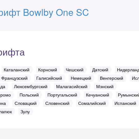
рифт Bowlby One SC
рифта
Каталанский
Корнский
Чешский
Датский
Нидерлан
Французский
Галисийский
Немецкий
Венгерский
Ис
нда
Люксембургский
Малагасийский
Мэнский
ромо
Польский
Португальский
Кечуанский
Румынски
она
Словацкий
Словенский
Сомалийский
Испанский
лапюк
Зулу