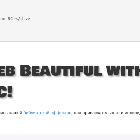
b Beautiful wit
C!
вшись нашей
библиотекой эффектов
, для привлекательного и индив