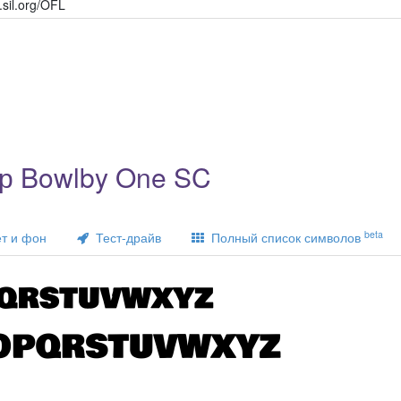
s.sil.org/OFL
р Bowlby One SC
beta
т и фон
Тест-драйв
Полный список символов