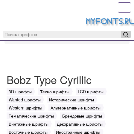
Toggl
MyFonts.r
MyFonts.ru
Bobz Type Cyrillic
Bobz Type Cyrillic
3D шрифты
Техно шрифты
LCD шрифты
Wanted шрифты
Исторические шрифты
Western шрифты
Альтернативные шрифты
Тематические шрифты
Брендовые шрифты
Винтажные шрифты
Декоративные шрифты
Восточные шрифты
Иностранные шрифты