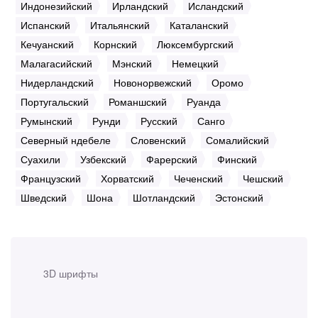
Индонезийский
Ирландский
Исландский
Испанский
Итальянский
Каталанский
Кечуанский
Корнский
Люксембургский
Малагасийский
Мэнский
Немецкий
Нидерландский
Новонорвежский
Оромо
Португальский
Романшский
Руанда
Румынский
Рунди
Русский
Санго
Северный ндебеле
Словенский
Сомалийский
Суахили
Узбекский
Фарерский
Финский
Французский
Хорватский
Чеченский
Чешский
Шведский
Шона
Шотландский
Эстонский
3D шрифты