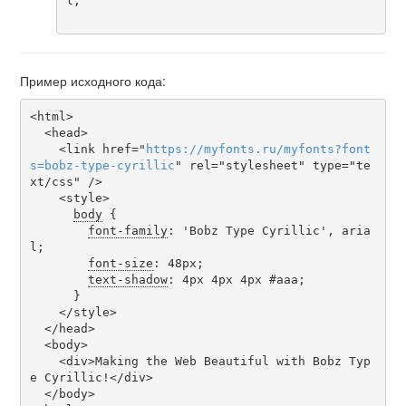
l;

Пример исходного кода:
<html>

  <head>

    <link href="
https
://
myfonts
.
ru
/
myfonts
?
font
s
=
bobz-type-cyrillic
" rel="stylesheet" type="te
xt/css" />

    <style>

body
 {

font-family
: 'Bobz Type Cyrillic', aria
l;

font-size
: 48px;

text-shadow
: 4px 4px 4px #aaa;

      }

    </style>

  </head>

  <body>

    <div>Making the Web Beautiful with Bobz Typ
e Cyrillic!</div>

  </body>
