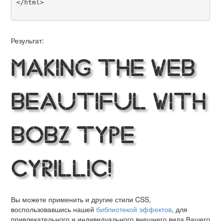
</html>

Результат:
Making the Web
Beautiful with
Bobz Type
Cyrillic!
Вы можете применить и другие стили CSS,
воспользовавшись нашей
библиотекой эффектов
, для
привлекательного и индивидуального внешнего вида Вашего