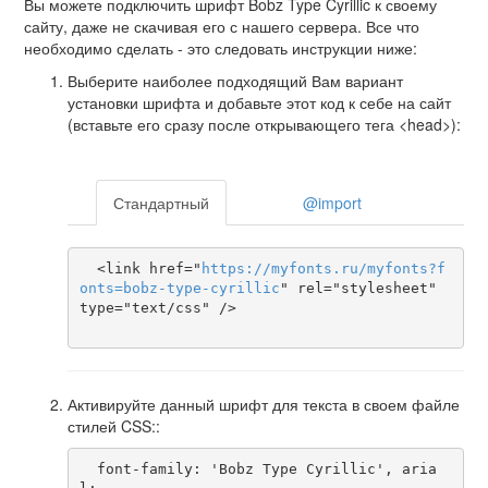
Вы можете подключить шрифт Bobz Type Cyrillic к своему
сайту, даже не скачивая его с нашего сервера. Все что
необходимо сделать - это следовать инструкции ниже:
Выберите наиболее подходящий Вам вариант
установки шрифта и добавьте этот код к себе на сайт
(вставьте его сразу после открывающего тега <head>):
Стандартный
@import
  <link href="
https
://
myfonts
.
ru
/
myfonts
?
f
onts
=
bobz-type-cyrillic
" rel="stylesheet" 
type="text/css" />

Активируйте данный шрифт для текста в своем файле
стилей CSS::
  font-family: 'Bobz Type Cyrillic', aria