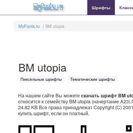
MyFonts.ru
Шрифты
Класс
MyFonts.ru
BM utopia
BM utopia
Пиксельные шрифты
Тематические шрифты
На нашем сайте Вы можете
скачать шрифт BM ut
относится к семейству BM utopia (начертание A23).
24.82 KB Все права принадлежат Copyright (C) 2001 
купить шрифт, если он платный.