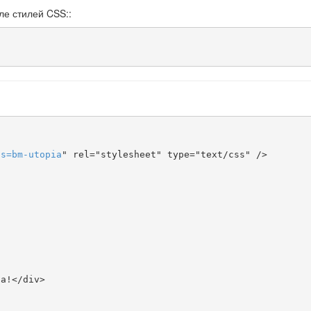
ле стилей CSS::
ts
=
bm-utopia
" rel="stylesheet" type="text/css" />
