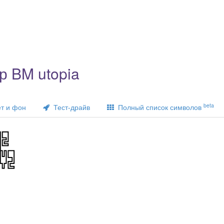
 BM utopia
beta
т и фон
Тест-драйв
Полный список символов