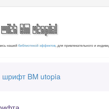
 with BM utopia!
вшись нашей
библиотекой эффектов
, для привлекательного и индив
 шрифт BM utopia
рифта