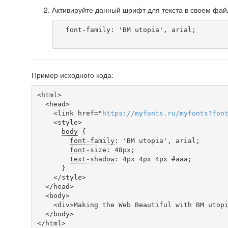
Активируйте данный шрифт для текста в своем фай
  font-family: 'BM utopia', arial;

Пример исходного кода:
<html>

  <head>

    <link href="
https
://
myfonts
.
ru
/
myfonts
?
fon
    <style>

body
 {

font-family
: 'BM utopia', arial;

font-size
: 48px;

text-shadow
: 4px 4px 4px #aaa;

      }

    </style>

  </head>

  <body>

    <div>Making the Web Beautiful with BM utopia!</div>

  </body>

</html>
