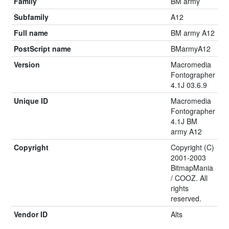
Family
BM army
Subfamily
A12
Full name
BM army A12
PostScript name
BMarmyA12
Version
Macromedia
Fontographer
4.1J 03.6.9
Unique ID
Macromedia
Fontographer
4.1J BM
army A12
Copyright
Copyright (C)
2001‐2003
BitmapMania
/ COOZ. All
rights
reserved.
Vendor ID
Alts