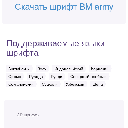
Скачать шрифт BM army
Поддерживаемые языки
шрифта
Английский
Зулу
Индонезийский
Корнский
Оромо
Руанда
Рунди
Северный ндебеле
Сомалийский
Суахили
Узбекский
Шона
3D шрифты