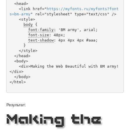
  <head>

    <link href="
https
://
myfonts
.
ru
/
myfonts
?
font
s
=
bm-army
" rel="stylesheet" type="text/css" />

    <style>

body
 {

font-family
: 'BM army', arial;

font-size
: 48px;

text-shadow
: 4px 4px 4px #aaa;

      }

    </style>

  </head>

  <body>

    <div>Making the Web Beautiful with BM army!
</div>

  </body>

</html>

Результат:
Making the