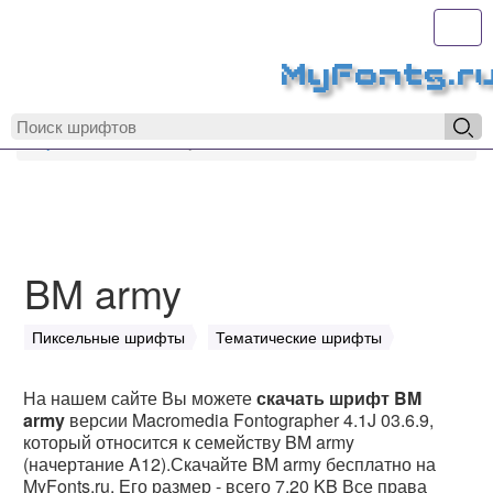
Toggl
MyFonts.r
MyFonts.ru
BM army
BM army
Пиксельные шрифты
Тематические шрифты
На нашем сайте Вы можете
скачать шрифт BM
army
версии Macromedia Fontographer 4.1J 03.6.9,
который относится к семейству BM army
(начертание A12).Скачайте BM army бесплатно на
MyFonts.ru. Его размер - всего 7.20 KB Все права