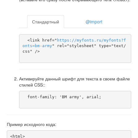
Стандартный
@import
  <link href="
https
://
myfonts
.
ru
/
myfonts
?
f
onts
=
bm-army
" rel="stylesheet" type="text/
css" />

Активируйте данный шрифт для текста в своем файле
стилей CSS::
  font-family: 'BM army', arial;

Пример исходного кода:
<html>
