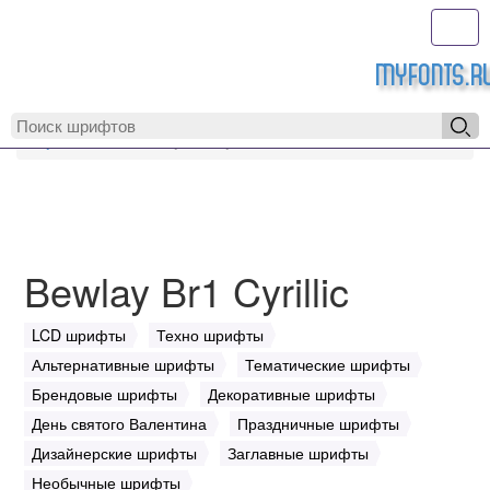
Toggl
MyFonts.r
MyFonts.ru
Bewlay Br1 Cyrillic
Bewlay Br1 Cyrillic
LCD шрифты
Техно шрифты
Альтернативные шрифты
Тематические шрифты
Брендовые шрифты
Декоративные шрифты
День святого Валентина
Праздничные шрифты
Дизайнерские шрифты
Заглавные шрифты
Необычные шрифты