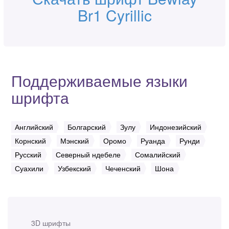
Br1 Cyrillic
Поддерживаемые языки
шрифта
Английский
Болгарский
Зулу
Индонезийский
Корнский
Мэнский
Оромо
Руанда
Рунди
Русский
Северный ндебеле
Сомалийский
Суахили
Узбекский
Чеченский
Шона
3D шрифты