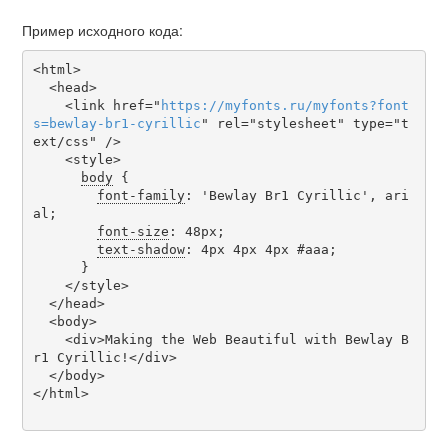
Пример исходного кода:
<html>

  <head>

    <link href="
https
://
myfonts
.
ru
/
myfonts
?
font
s
=
bewlay-br1-cyrillic
" rel="stylesheet" type="t
ext/css" />

    <style>

body
 {

font-family
: 'Bewlay Br1 Cyrillic', ari
al;

font-size
: 48px;

text-shadow
: 4px 4px 4px #aaa;

      }

    </style>

  </head>

  <body>

    <div>Making the Web Beautiful with Bewlay B
r1 Cyrillic!</div>

  </body>

</html>
