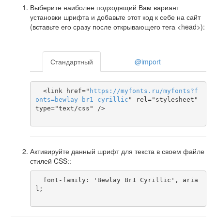
Выберите наиболее подходящий Вам вариант
установки шрифта и добавьте этот код к себе на сайт
(вставьте его сразу после открывающего тега <head>):
Стандартный
@import
  <link href="
https
://
myfonts
.
ru
/
myfonts
?
f
onts
=
bewlay-br1-cyrillic
" rel="stylesheet" 
type="text/css" />

Активируйте данный шрифт для текста в своем файле
стилей CSS::
  font-family: 'Bewlay Br1 Cyrillic', aria
l;
