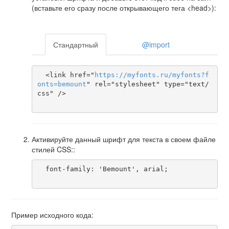
(вставьте его сразу после открывающего тега <head>):
Стандартный
@import
  <link href="
https
://
myfonts
.
ru
/
myfonts
?
f
onts
=
bemount
" rel="stylesheet" type="text/
css" />

Активируйте данный шрифт для текста в своем файле
стилей CSS::
  font-family: 'Bemount', arial;

Пример исходного кода: