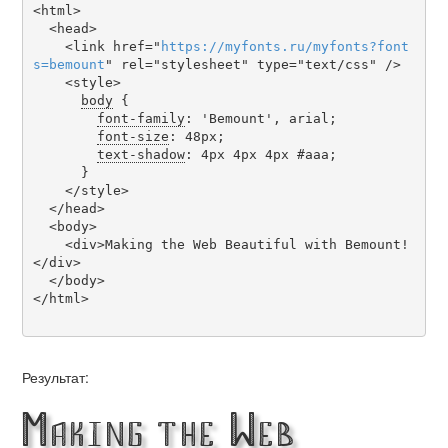
<html>

  <head>

    <link href="
https
://
myfonts
.
ru
/
myfonts
?
font
s
=
bemount
" rel="stylesheet" type="text/css" />

    <style>

body
 {

font-family
: 'Bemount', arial;

font-size
: 48px;

text-shadow
: 4px 4px 4px #aaa;

      }

    </style>

  </head>

  <body>

    <div>Making the Web Beautiful with Bemount!
</div>

  </body>

</html>

Результат:
Making the Web