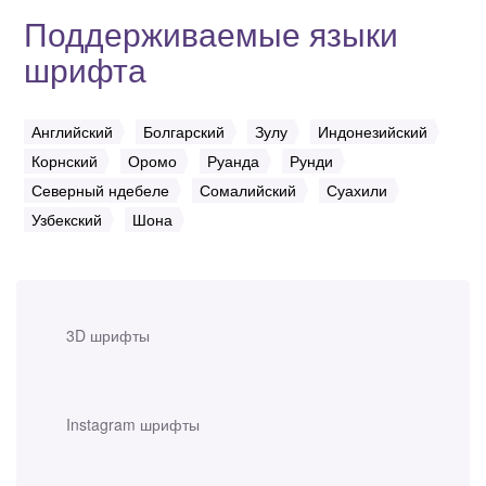
Поддерживаемые языки
шрифта
Английский
Болгарский
Зулу
Индонезийский
Корнский
Оромо
Руанда
Рунди
Северный ндебеле
Сомалийский
Суахили
Узбекский
Шона
3D шрифты
Instagram шрифты