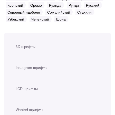
Корнский
Оромо
Руанда
Рунди
Русский
Северный ндебеле
Сомалийский
Суахили
Узбекский
Чеченский
Шона
3D шрифты
Instagram шрифты
LCD шрифты
Wanted шрифты