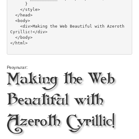
      }

    </style>

  </head>

  <body>

    <div>Making the Web Beautiful with Azeroth 
Cyrillic!</div>

  </body>

</html>

Результат:
Making the Web
Beautiful with
Azeroth Cyrillic!