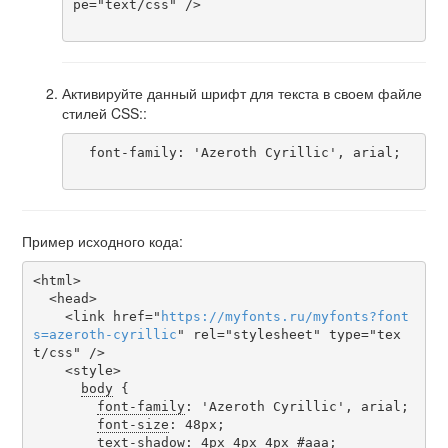
pe="text/css" />

Активируйте данный шрифт для текста в своем файле
стилей CSS::
  font-family: 'Azeroth Cyrillic', arial;

Пример исходного кода:
<html>

  <head>

    <link href="
https
://
myfonts
.
ru
/
myfonts
?
font
s
=
azeroth-cyrillic
" rel="stylesheet" type="tex
t/css" />

    <style>

body
 {

font-family
: 'Azeroth Cyrillic', arial;

font-size
: 48px;

text-shadow
: 4px 4px 4px #aaa;
