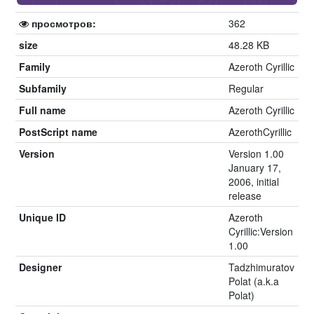
просмотров:
362
size
48.28 KB
Family
Azeroth Cyrillic
Subfamily
Regular
Full name
Azeroth Cyrillic
PostScript name
AzerothCyrillic
Version
Version 1.00
January 17,
2006, initial
release
Unique ID
Azeroth
Cyrillic:Version
1.00
Designer
Tadzhimuratov
Polat (a.k.a
Polat)