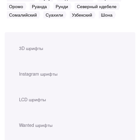
Оромо
Руанда
Рунди
Северный ндебеле
Сомалийский
Суахили
Узбекский
Шона
3D шрифты
Instagram шрифты
LCD шрифты
Wanted шрифты