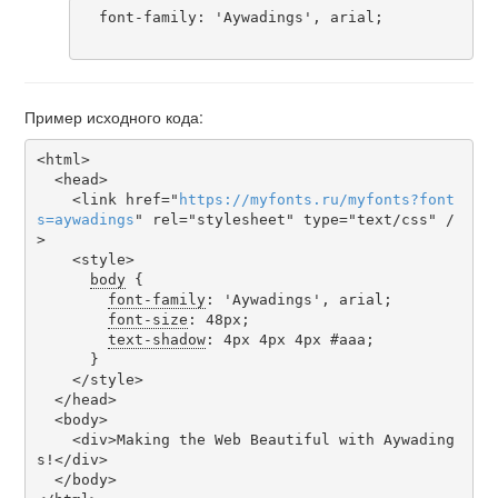
  font-family: 'Aywadings', arial;

Пример исходного кода:
<html>

  <head>

    <link href="
https
://
myfonts
.
ru
/
myfonts
?
font
s
=
aywadings
" rel="stylesheet" type="text/css" /
>

    <style>

body
 {

font-family
: 'Aywadings', arial;

font-size
: 48px;

text-shadow
: 4px 4px 4px #aaa;

      }

    </style>

  </head>

  <body>

    <div>Making the Web Beautiful with Aywading
s!</div>

  </body>
