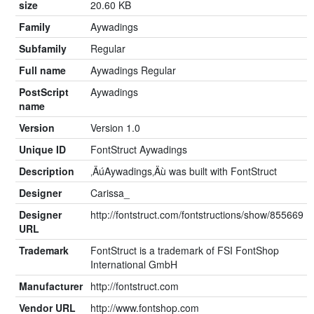
size
20.60 KB
Family
Aywadings
Subfamily
Regular
Full name
Aywadings Regular
PostScript
Aywadings
name
Version
Version 1.0
Unique ID
FontStruct Aywadings
Description
‚ÄúAywadings‚Äù was built with FontStruct
Designer
Carissa_
Designer
http://fontstruct.com/fontstructions/show/855669
URL
Trademark
FontStruct is a trademark of FSI FontShop
International GmbH
Manufacturer
http://fontstruct.com
Vendor URL
http://www.fontshop.com