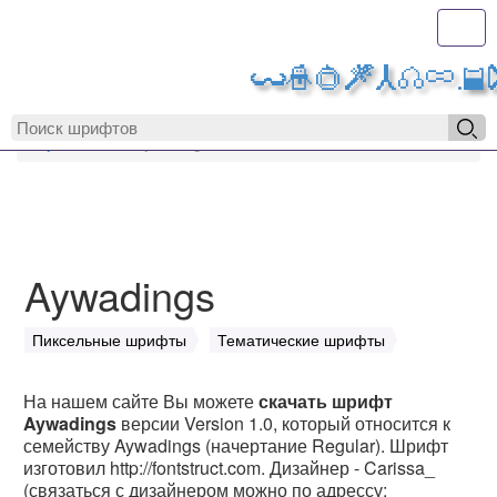
Toggl
MyFonts.r
MyFonts.ru
Aywadings
Aywadings
Пиксельные шрифты
Тематические шрифты
На нашем сайте Вы можете
скачать шрифт
Aywadings
версии Version 1.0, который относится к
семейству Aywadings (начертание Regular). Шрифт
изготовил http://fontstruct.com. Дизайнер - Carissa_
(связаться с дизайнером можно по адрессу: