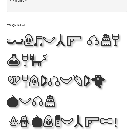
</html>

Результат:
Making the
Web
Beautiful
with
Aywadings!