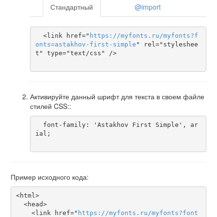
Стандартный
@import
  <link href="
https
://
myfonts
.
ru
/
myfonts
?
f
onts
=
astakhov-first-simple
" rel="styleshee
t" type="text/css" />

Активируйте данный шрифт для текста в своем файле
стилей CSS::
  font-family: 'Astakhov First Simple', ar
ial;

Пример исходного кода:
<html>

  <head>

    <link href="
https
://
myfonts
.
ru
/
myfonts
?
font