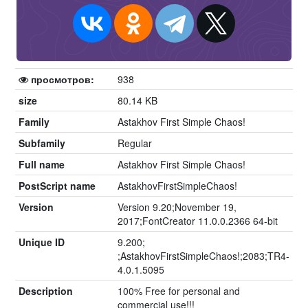
просмотров:
938
size
80.14 KB
Family
Astakhov First Simple Chaos!
Subfamily
Regular
Full name
Astakhov First Simple Chaos!
PostScript name
AstakhovFirstSimpleChaos!
Version
Version 9.20;November 19,
2017;FontCreator 11.0.0.2366 64-bit
Unique ID
9.200;
;AstakhovFirstSimpleChaos!;2083;TR4-
4.0.1.5095
Description
100% Free for personal and
commercial use!!!