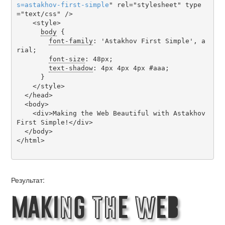
s
=
astakhov-first-simple
" rel="stylesheet" type
="text/css" />

    <style>

body
 {

font-family
: 'Astakhov First Simple', a
rial;

font-size
: 48px;

text-shadow
: 4px 4px 4px #aaa;

      }

    </style>

  </head>

  <body>

    <div>Making the Web Beautiful with Astakhov 
First Simple!</div>

  </body>

</html>

Результат:
Making the Web