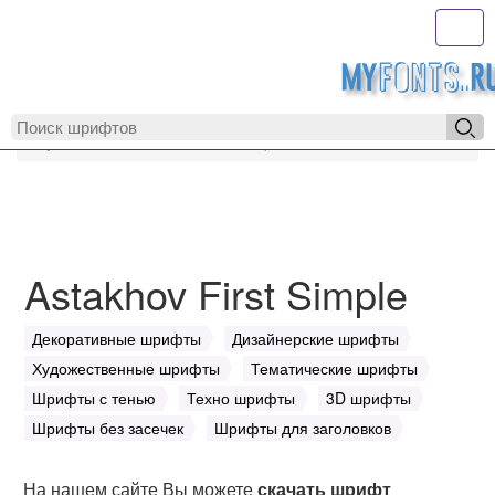
Toggl
MyFonts.r
MyFonts.ru
Astakhov First Simple
Astakhov First Simple
Декоративные шрифты
Дизайнерские шрифты
Художественные шрифты
Тематические шрифты
Шрифты с тенью
Техно шрифты
3D шрифты
Шрифты без засечек
Шрифты для заголовков
На нашем сайте Вы можете
скачать шрифт