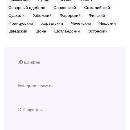
Северный ндебеле
Словенский
Сомалийский
Суахили
Узбекский
Фарерский
Финский
Французский
Хорватский
Чеченский
Чешский
Шведский
Шона
Шотландский
Эстонский
3D шрифты
Instagram шрифты
LCD шрифты