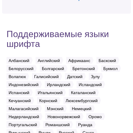
Поддерживаемые языки
шрифта
Албанский
Английский
Африкаанс
Баскский
Белорусский
Болгарский
Бретонский
Букмол
Волапюк
Галисийский
Датский
Зулу
Индонезийский
Ирландский
Исландский
Испанский
Итальянский
Каталанский
Кечуанский
Корнский
Люксембургский
Малагасийский
Мэнский
Немецкий
Нидерландский
Новонорвежский
Оромо
Португальский
Романшский
Руанда
Румынский
Рунди
Русский
Санго