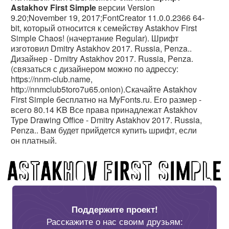
Astakhov First Simple
версии Version
9.20;November 19, 2017;FontCreator 11.0.0.2366 64-
bit, который относится к семейству Astakhov First
Simple Chaos! (начертание Regular). Шрифт
изготовил Dmitry Astakhov 2017. Russia, Penza..
Дизайнер - Dmitry Astakhov 2017. Russia, Penza.
(связаться с дизайнером можно по адрессу:
https://nnm-club.name,
http://nnmclub5toro7u65.onion).Скачайте Astakhov
First Simple бесплатно на MyFonts.ru. Его размер -
всего 80.14 KB Все права принадлежат Astakhov
Type Drawing Office - Dmitry Astakhov 2017. Russia,
Penza.. Вам будет прийдется купить шрифт, если
он платный.
Поддержите проект!
Расскажите о нас своим друзьям: