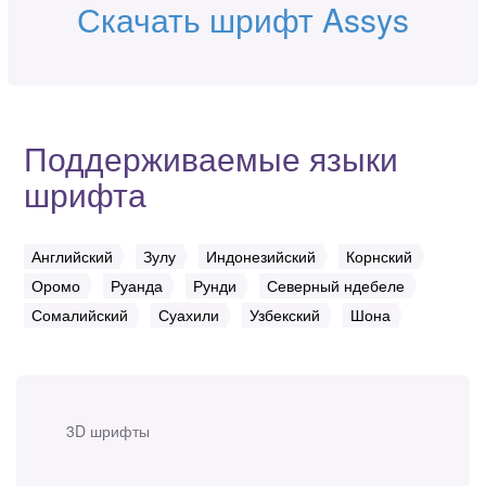
Скачать шрифт Assys
Поддерживаемые языки
шрифта
Английский
Зулу
Индонезийский
Корнский
Оромо
Руанда
Рунди
Северный ндебеле
Сомалийский
Суахили
Узбекский
Шона
3D шрифты