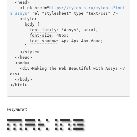
  <head>

    <link href="
https
://
myfonts
.
ru
/
myfonts
?
font
s
=
assys
" rel="stylesheet" type="text/css" />

    <style>

body
 {

font-family
: 'Assys', arial;

font-size
: 48px;

text-shadow
: 4px 4px 4px #aaa;

      }

    </style>

  </head>

  <body>

    <div>Making the Web Beautiful with Assys!</
div>

  </body>

</html>

Результат:
Making