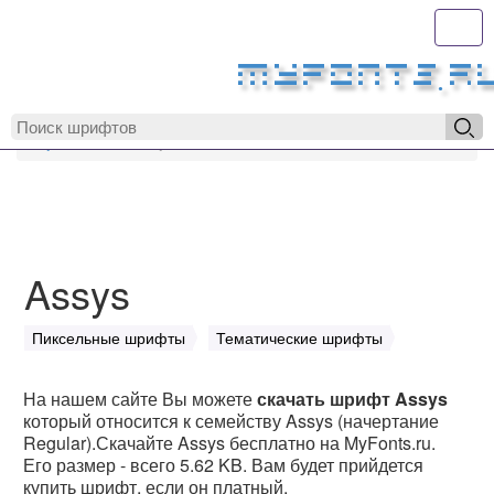
Toggl
MyFonts.r
MyFonts.ru
Assys
Assys
Пиксельные шрифты
Тематические шрифты
На нашем сайте Вы можете
скачать шрифт Assys
который относится к семейству Assys (начертание
Regular).Скачайте Assys бесплатно на MyFonts.ru.
Его размер - всего 5.62 KB. Вам будет прийдется
купить шрифт, если он платный.