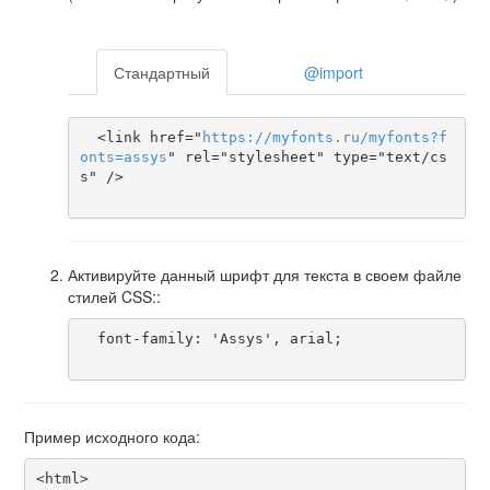
Стандартный
@import
  <link href="
https
://
myfonts
.
ru
/
myfonts
?
f
onts
=
assys
" rel="stylesheet" type="text/cs
s" />

Активируйте данный шрифт для текста в своем файле
стилей CSS::
  font-family: 'Assys', arial;

Пример исходного кода:
<html>
