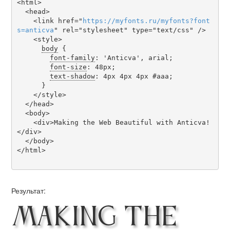
<html>

  <head>

    <link href="
https
://
myfonts
.
ru
/
myfonts
?
font
s
=
anticva
" rel="stylesheet" type="text/css" />

    <style>

body
 {

font-family
: 'Anticva', arial;

font-size
: 48px;

text-shadow
: 4px 4px 4px #aaa;

      }

    </style>

  </head>

  <body>

    <div>Making the Web Beautiful with Anticva!
</div>

  </body>

</html>

Результат:
Making the