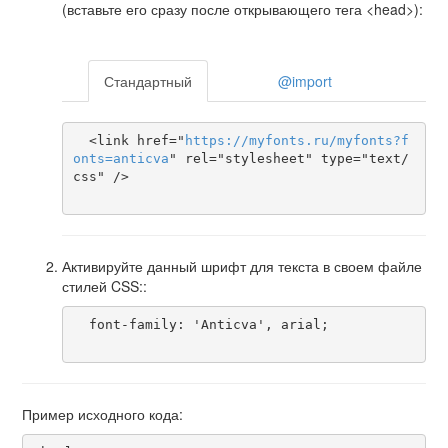
(вставьте его сразу после открывающего тега <head>):
Стандартный
@import
  <link href="
https
://
myfonts
.
ru
/
myfonts
?
f
onts
=
anticva
" rel="stylesheet" type="text/
css" />

Активируйте данный шрифт для текста в своем файле
стилей CSS::
  font-family: 'Anticva', arial;

Пример исходного кода: