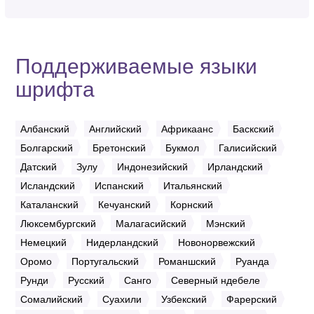
Поддерживаемые языки
шрифта
Албанский
Английский
Африкаанс
Баскский
Болгарский
Бретонский
Букмол
Галисийский
Датский
Зулу
Индонезийский
Ирландский
Исландский
Испанский
Итальянский
Каталанский
Кечуанский
Корнский
Люксембургский
Малагасийский
Мэнский
Немецкий
Нидерландский
Новонорвежский
Оромо
Португальский
Романшский
Руанда
Рунди
Русский
Санго
Северный ндебеле
Сомалийский
Суахили
Узбекский
Фарерский