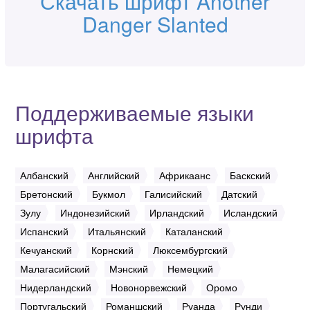
Скачать шрифт Another
Danger Slanted
Поддерживаемые языки
шрифта
Албанский
Английский
Африкаанс
Баскский
Бретонский
Букмол
Галисийский
Датский
Зулу
Индонезийский
Ирландский
Исландский
Испанский
Итальянский
Каталанский
Кечуанский
Корнский
Люксембургский
Малагасийский
Мэнский
Немецкий
Нидерландский
Новонорвежский
Оромо
Португальский
Романшский
Руанда
Рунди