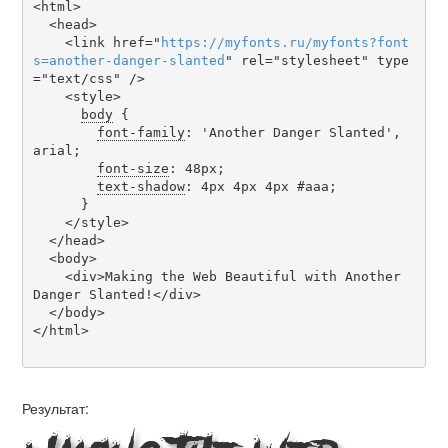
<html>

  <head>

    <link href="
https
://
myfonts
.
ru
/
myfonts
?
font
s
=
another-danger-slanted
" rel="stylesheet" type
="text/css" />

    <style>

body
 {

font-family
: 'Another Danger Slanted', 
arial;

font-size
: 48px;

text-shadow
: 4px 4px 4px #aaa;

      }

    </style>

  </head>

  <body>

    <div>Making the Web Beautiful with Another 
Danger Slanted!</div>

  </body>

</html>

Результат: