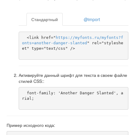
Стандартный
@import
  <link href="
https
://
myfonts
.
ru
/
myfonts
?
f
onts
=
another-danger-slanted
" rel="styleshe
et" type="text/css" />

Активируйте данный шрифт для текста в своем файле
стилей CSS::
  font-family: 'Another Danger Slanted', a
rial;

Пример исходного кода: