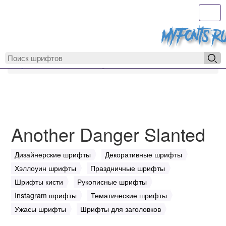
Toggl
MyFonts.r
MyFonts.ru
Another Danger Slanted
Another Danger Slanted
Дизайнерские шрифты
Декоративные шрифты
Хэллоуин шрифты
Праздничные шрифты
Шрифты кисти
Рукописные шрифты
Instagram шрифты
Тематические шрифты
Ужасы шрифты
Шрифты для заголовков