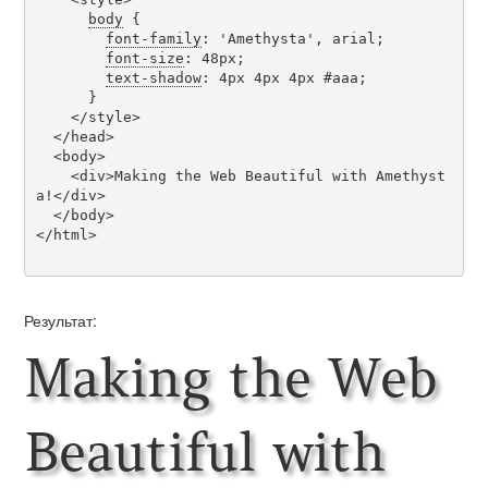
body
 {

font-family
: 'Amethysta', arial;

font-size
: 48px;

text-shadow
: 4px 4px 4px #aaa;

      }

    </style>

  </head>

  <body>

    <div>Making the Web Beautiful with Amethyst
a!</div>

  </body>

</html>

Результат:
Making the Web
Beautiful with