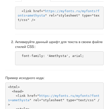
  <link href="
https
://
myfonts
.
ru
/
myfonts
?
f
onts
=
amethysta
" rel="stylesheet" type="tex
t/css" />

Активируйте данный шрифт для текста в своем файле
стилей CSS::
  font-family: 'Amethysta', arial;

Пример исходного кода:
<html>

  <head>

    <link href="
https
://
myfonts
.
ru
/
myfonts
?
font
s
=
amethysta
" rel="stylesheet" type="text/css" /
>

    <style>
