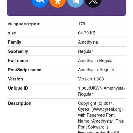
просмотров:
179
size
64.79 KB
Family
Amethysta
Subfamily
Regular
Full name
Amethysta Regular
PostScript name
Amethysta-Regular
Version
Version 1.003
Unique ID
1.003;UKWN;Amethysta-
Regular
Description
Copyright (c) 2011,
Cyreal (www.cyreal.org)
with Reserved Font
Name "Amethysta". This
Font Software is
licensed under the SIL