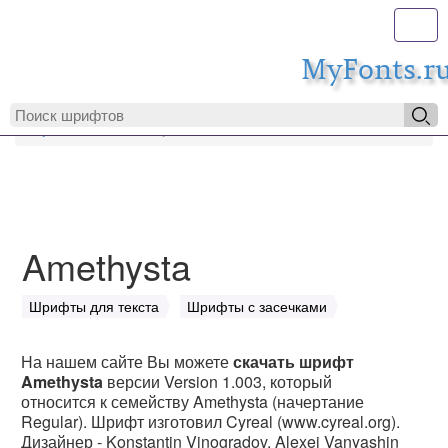
Toggl
MyFonts.r
MyFonts.ru
Amethysta
Amethysta
Шрифты для текста
Шрифты с засечками
На нашем сайте Вы можете
скачать шрифт
Amethysta
версии Version 1.003, который
относится к семейству Amethysta (начертание
Regular). Шрифт изготовил Cyreal (www.cyreal.org).
Дизайнер - Konstantin Vinogradov, Alexei Vanyashin