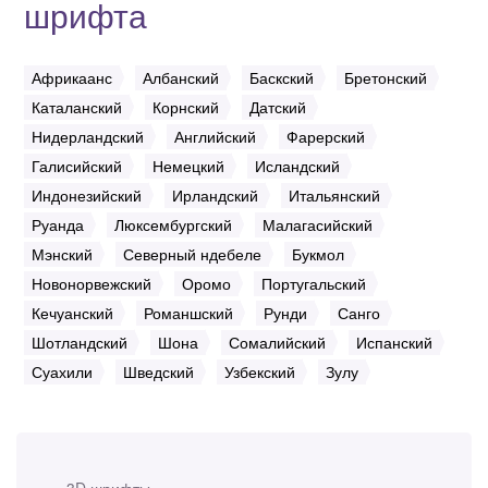
шрифта
Африкаанс
Албанский
Баскский
Бретонский
Каталанский
Корнский
Датский
Нидерландский
Английский
Фарерский
Галисийский
Немецкий
Исландский
Индонезийский
Ирландский
Итальянский
Руанда
Люксембургский
Малагасийский
Мэнский
Северный ндебеле
Букмол
Новонорвежский
Оромо
Португальский
Кечуанский
Романшский
Рунди
Санго
Шотландский
Шона
Сомалийский
Испанский
Суахили
Шведский
Узбекский
Зулу
3D шрифты