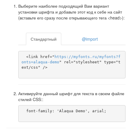
Выберите наиболее подходящий Вам вариант
установки шрифта и добавьте этот код к себе на сайт
(вставьте его сразу после открывающего тега <head>):
Стандартный
@import
  <link href="
https
://
myfonts
.
ru
/
myfonts
?
f
onts
=
alaqua-demo
" rel="stylesheet" type="t
ext/css" />

Активируйте данный шрифт для текста в своем файле
стилей CSS::
  font-family: 'Alaqua Demo', arial;
