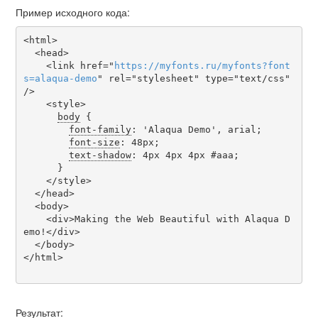
Пример исходного кода:
<html>

  <head>

    <link href="
https
://
myfonts
.
ru
/
myfonts
?
font
s
=
alaqua-demo
" rel="stylesheet" type="text/css" 
/>

    <style>

body
 {

font-family
: 'Alaqua Demo', arial;

font-size
: 48px;

text-shadow
: 4px 4px 4px #aaa;

      }

    </style>

  </head>

  <body>

    <div>Making the Web Beautiful with Alaqua D
emo!</div>

  </body>

</html>

Результат: