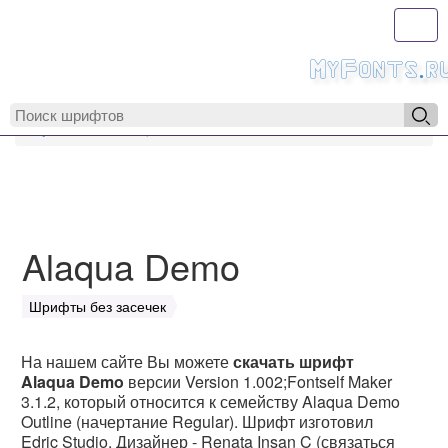
Toggl
MyFonts.r
MyFonts.ru
Alaqua Demo
Alaqua Demo
Шрифты без засечек
На нашем сайте Вы можете
скачать шрифт
Alaqua Demo
версии Version 1.002;Fontself Maker
3.1.2, который относится к семейству Alaqua Demo
Outline (начертание Regular). Шрифт изготовил
Edric Studio. Дизайнер - Renata Insan C (связаться