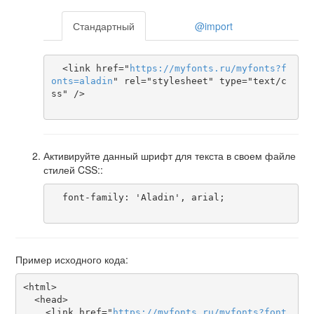
Стандартный
@import
  <link href="
https
://
myfonts
.
ru
/
myfonts
?
f
onts
=
aladin
" rel="stylesheet" type="text/c
ss" />

Активируйте данный шрифт для текста в своем файле
стилей CSS::
  font-family: 'Aladin', arial;

Пример исходного кода:
<html>

  <head>

    <link href="
https
://
myfonts
.
ru
/
myfonts
?
font