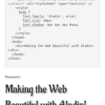
s
=
aladin
" rel="stylesheet" type="text/css" />

    <style>

body
 {

font-family
: 'Aladin', arial;

font-size
: 48px;

text-shadow
: 4px 4px 4px #aaa;

      }

    </style>

  </head>

  <body>

    <div>Making the Web Beautiful with Aladin!
</div>

  </body>

</html>

Результат:
Making the Web