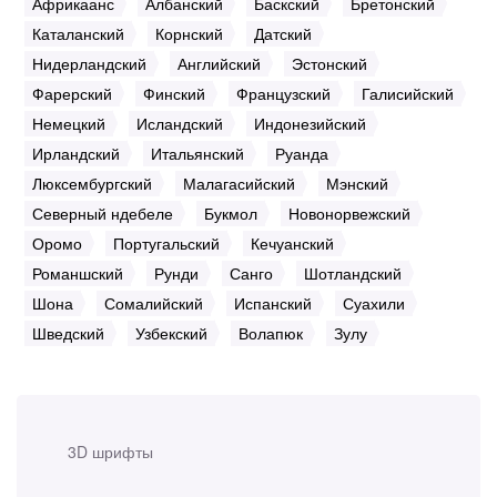
Африкаанс
Албанский
Баскский
Бретонский
Каталанский
Корнский
Датский
Нидерландский
Английский
Эстонский
Фарерский
Финский
Французский
Галисийский
Немецкий
Исландский
Индонезийский
Ирландский
Итальянский
Руанда
Люксембургский
Малагасийский
Мэнский
Северный ндебеле
Букмол
Новонорвежский
Оромо
Португальский
Кечуанский
Романшский
Рунди
Санго
Шотландский
Шона
Сомалийский
Испанский
Суахили
Шведский
Узбекский
Волапюк
Зулу
3D шрифты