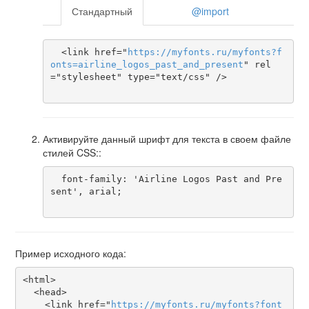
Стандартный
@import
  <link href="
https
://
myfonts
.
ru
/
myfonts
?
f
onts
=
airline_logos_past_and_present
" rel
="stylesheet" type="text/css" />

Активируйте данный шрифт для текста в своем файле
стилей CSS::
  font-family: 'Airline Logos Past and Pre
sent', arial;

Пример исходного кода:
<html>

  <head>

    <link href="
https
://
myfonts
.
ru
/
myfonts
?
font