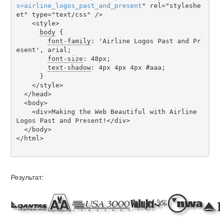
s
=
airline_logos_past_and_present
" rel="styleshe
et" type="text/css" />

    <style>

body
 {

font-family
: 'Airline Logos Past and Pr
esent', arial;

font-size
: 48px;

text-shadow
: 4px 4px 4px #aaa;

      }

    </style>

  </head>

  <body>

    <div>Making the Web Beautiful with Airline 
Logos Past and Present!</div>

  </body>

</html>

Результат:
Makin