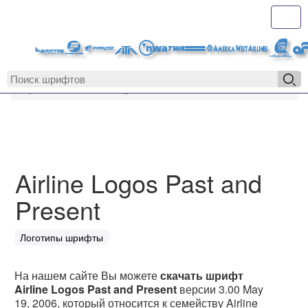
Toggl
MyFonts.r
MyFonts.ru
Airline Logos Past and Present
Airline Logos Past and
Present
Логотипы шрифты
На нашем сайте Вы можете
скачать шрифт
Airline Logos Past and Present
версии 3.00 May
19, 2006, который относится к семейству Airline