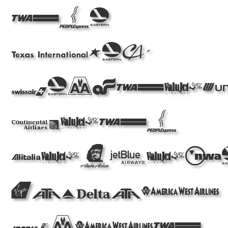
the
Web
Beauti
with
Airlin
Logos
Past