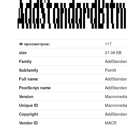
просмотров:
117
size
21.08 KB
Family
AddStandar
Subfamily
Point9
Full name
AddStandar
PostScript name
AddStandar
Version
Macromedia
Unique ID
Macromedia
Copyright
AddStandard
Vendor ID
MACR