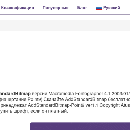
Классификация
Популярные
Блог
Русский
andardBitmap
версии Macromedia Fontographer 4.1 2003/01/
(начертание Point9).Скачайте AddStandardBitmap бесплатно
принадлежат AddStandardBitmap-Point9 ver1.1.Copyright Atus
 купить шрифт, если он платный.