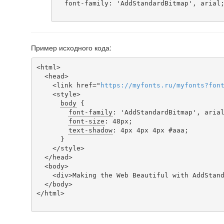
  font-family: 'AddStandardBitmap', arial;

Пример исходного кода:
<html>

  <head>

    <link href="
https
://
myfonts
.
ru
/
myfonts
?
fon
    <style>

body
 {

font-family
: 'AddStandardBitmap', arial
font-size
: 48px;

text-shadow
: 4px 4px 4px #aaa;

      }

    </style>

  </head>

  <body>

    <div>Making the Web Beautiful with AddStandardBitmap!</div>

  </body>

</html>
