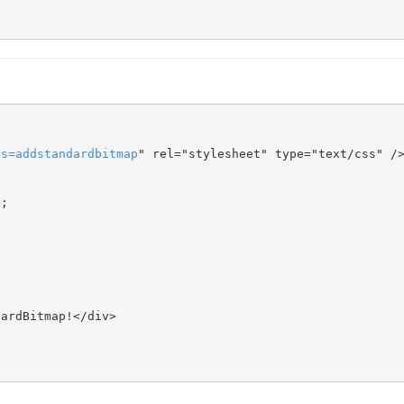
ts
=
addstandardbitmap
" rel="stylesheet" type="text/css" />
;
