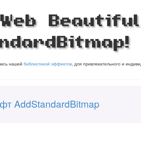
Web Beautiful
ndardBitmap!
вшись нашей
библиотекой эффектов
, для привлекательного и индив
фт AddStandardBitmap