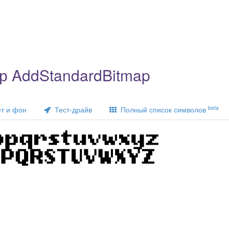
р AddStandardBitmap
beta
т и фон
Тест-драйв
Полный список символов