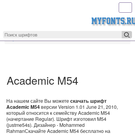
Toggl
MyFonts.r
MyFonts.ru
Academic M54
Academic M54
На нашем сайте Вы можете
скачать шрифт
Academic M54
версии Version 1.01 June 21, 2010,
который относится к семейству Academic M54
(начертание Regular). Шрифт изготовил M54
(justme54s). Дизайнер - Mohammed
RahmanСкачайте Academic M54 бесплатно на