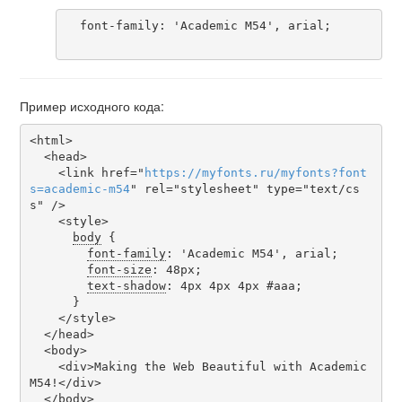
  font-family: 'Academic M54', arial;

Пример исходного кода:
<html>

  <head>

    <link href="
https
://
myfonts
.
ru
/
myfonts
?
font
s
=
academic-m54
" rel="stylesheet" type="text/cs
s" />

    <style>

body
 {

font-family
: 'Academic M54', arial;

font-size
: 48px;

text-shadow
: 4px 4px 4px #aaa;

      }

    </style>

  </head>

  <body>

    <div>Making the Web Beautiful with Academic 
M54!</div>

  </body>
