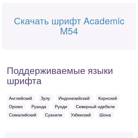
Скачать шрифт Academic
M54
Поддерживаемые языки
шрифта
Английский
Зулу
Индонезийский
Корнский
Оромо
Руанда
Рунди
Северный ндебеле
Сомалийский
Суахили
Узбекский
Шона