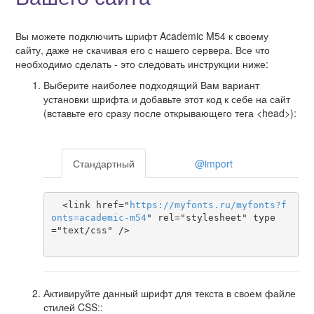
Вы можете подключить шрифт Academic M54 к своему
сайту, даже не скачивая его с нашего сервера. Все что
необходимо сделать - это следовать инструкции ниже:
Выберите наиболее подходящий Вам вариант
установки шрифта и добавьте этот код к себе на сайт
(вставьте его сразу после открывающего тега <head>):
Стандартный
@import
  <link href="
https
://
myfonts
.
ru
/
myfonts
?
f
onts
=
academic-m54
" rel="stylesheet" type
="text/css" />

Активируйте данный шрифт для текста в своем файле
стилей CSS::