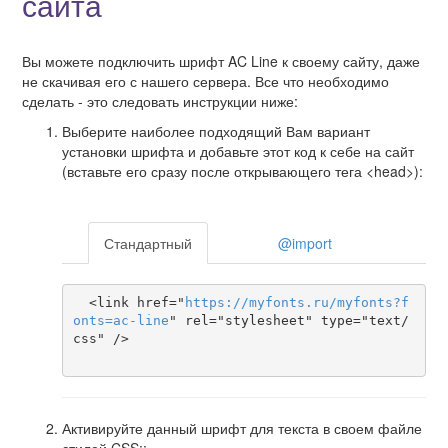
сайта
Вы можете подключить шрифт AC Line к своему сайту, даже
не скачивая его с нашего сервера. Все что необходимо
сделать - это следовать инструкции ниже:
Выберите наиболее подходящий Вам вариант
установки шрифта и добавьте этот код к себе на сайт
(вставьте его сразу после открывающего тега <head>):
Стандартный
@import
  <link href="
https
://
myfonts
.
ru
/
myfonts
?
f
onts
=
ac-line
" rel="stylesheet" type="text/
css" />

Активируйте данный шрифт для текста в своем файле
стилей CSS::