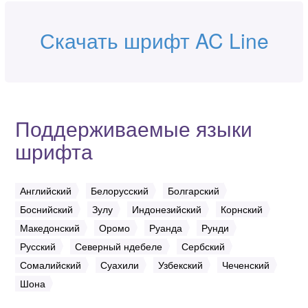
Скачать шрифт AC Line
Поддерживаемые языки
шрифта
Английский
Белорусский
Болгарский
Боснийский
Зулу
Индонезийский
Корнский
Македонский
Оромо
Руанда
Рунди
Русский
Северный ндебеле
Сербский
Сомалийский
Суахили
Узбекский
Чеченский
Шона