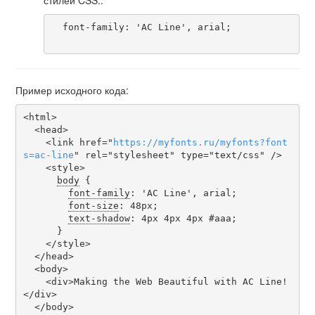
  font-family: 'AC Line', arial;

Пример исходного кода:
<html>

  <head>

    <link href="
https
://
myfonts
.
ru
/
myfonts
?
font
s
=
ac-line
" rel="stylesheet" type="text/css" />

    <style>

body
 {

font-family
: 'AC Line', arial;

font-size
: 48px;

text-shadow
: 4px 4px 4px #aaa;

      }

    </style>

  </head>

  <body>

    <div>Making the Web Beautiful with AC Line!
</div>

  </body>
