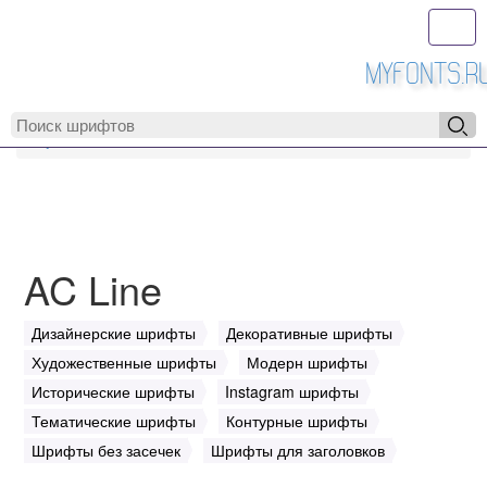
Toggl
MyFonts.r
MyFonts.ru
AC Line
AC Line
Дизайнерские шрифты
Декоративные шрифты
Художественные шрифты
Модерн шрифты
Исторические шрифты
Instagram шрифты
Тематические шрифты
Контурные шрифты
Шрифты без засечек
Шрифты для заголовков